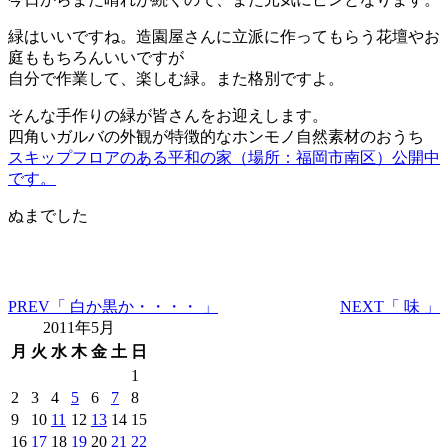
緑はいいですね。造園屋さんに立派に作ってもらう花壇やお
庭ももちろんいいですが
自分で作業して、楽しむ緑。また格別ですよ。
そんな手作りの緑が皆さんをお迎えします。
四角いガルバの外観が特徴的なホンモノ自然素材のおうち
スキップフロアのある平和の家（場所：福岡市南区）公開中
です。
ぬまでした
PREV
「 白か黒か・・・・ 」
NEXT
「 味 」
2011年5月
月
火
水
木
金
土
日
1
2
3
4
5
6
7
8
9
10
11
12
13
14
15
16
17
18
19
20
21
22