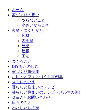
ホーム
家づくりの想い
やらないこと
小さいからこそ
素材・つくりかた
床材
内部壁
外壁
屋根
工法
つくること
DIYをたのしむ
家づくり事例集
お店・オフィスづくり事例集
スミレのいえ
暮らしと住まいのレシピ
暮らしと住まいのレシピ（メルマガ編）
Ｑ＆Ａとお問い合わせ
日々のこと
わたしたちの家