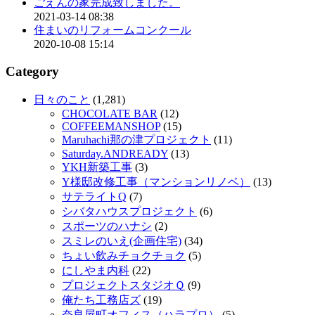
ごえんの家完成致しました。
2021-03-14 08:38
住まいのリフォームコンクール
2020-10-08 15:14
Category
日々のこと
(1,281)
CHOCOLATE BAR
(12)
COFFEEMANSHOP
(15)
Maruhachi那の津プロジェクト
(11)
Saturday.ANDREADY
(13)
YKH新築工事
(3)
Y様邸改修工事（マンションリノベ）
(13)
サテライトQ
(7)
シバタハウスプロジェクト
(6)
スポーツのハナシ
(2)
スミレのいえ(企画住宅)
(34)
ちょい飲みチョクチョク
(5)
にしやま内科
(22)
プロジェクトスタジオＱ
(9)
俺たち工務店ズ
(19)
奈良屋町オフィス（ハラプロ）
(5)