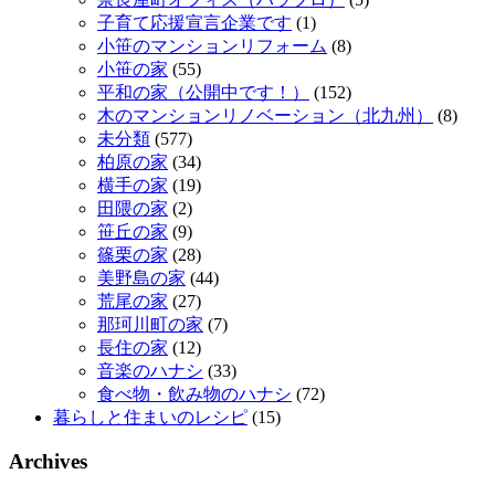
子育て応援宣言企業です
(1)
小笹のマンションリフォーム
(8)
小笹の家
(55)
平和の家（公開中です！）
(152)
木のマンションリノベーション（北九州）
(8)
未分類
(577)
柏原の家
(34)
横手の家
(19)
田隈の家
(2)
笹丘の家
(9)
篠栗の家
(28)
美野島の家
(44)
荒尾の家
(27)
那珂川町の家
(7)
長住の家
(12)
音楽のハナシ
(33)
食べ物・飲み物のハナシ
(72)
暮らしと住まいのレシピ
(15)
Archives