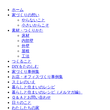
ホーム
家づくりの想い
やらないこと
小さいからこそ
素材・つくりかた
床材
内部壁
外壁
屋根
工法
つくること
DIYをたのしむ
家づくり事例集
お店・オフィスづくり事例集
スミレのいえ
暮らしと住まいのレシピ
暮らしと住まいのレシピ（メルマガ編）
Ｑ＆Ａとお問い合わせ
日々のこと
わたしたちの家