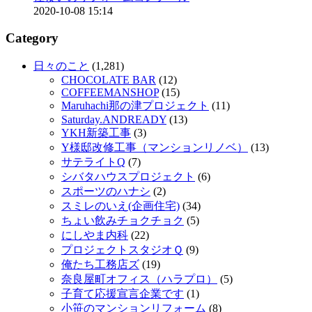
2020-10-08 15:14
Category
日々のこと
(1,281)
CHOCOLATE BAR
(12)
COFFEEMANSHOP
(15)
Maruhachi那の津プロジェクト
(11)
Saturday.ANDREADY
(13)
YKH新築工事
(3)
Y様邸改修工事（マンションリノベ）
(13)
サテライトQ
(7)
シバタハウスプロジェクト
(6)
スポーツのハナシ
(2)
スミレのいえ(企画住宅)
(34)
ちょい飲みチョクチョク
(5)
にしやま内科
(22)
プロジェクトスタジオＱ
(9)
俺たち工務店ズ
(19)
奈良屋町オフィス（ハラプロ）
(5)
子育て応援宣言企業です
(1)
小笹のマンションリフォーム
(8)