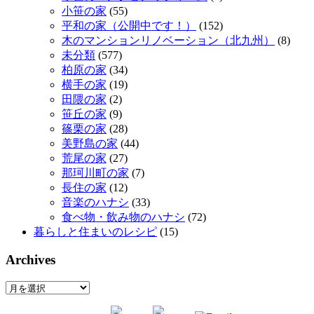
小笹の家
(55)
平和の家（公開中です！）
(152)
木のマンションリノベーション（北九州）
(8)
未分類
(577)
柏原の家
(34)
横手の家
(19)
田隈の家
(2)
笹丘の家
(9)
篠栗の家
(28)
美野島の家
(44)
荒尾の家
(27)
那珂川町の家
(7)
長住の家
(12)
音楽のハナシ
(33)
食べ物・飲み物のハナシ
(72)
暮らしと住まいのレシピ
(15)
Archives
Archives