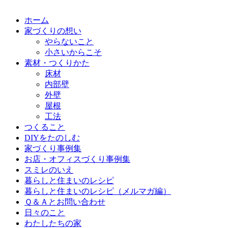
ホーム
家づくりの想い
やらないこと
小さいからこそ
素材・つくりかた
床材
内部壁
外壁
屋根
工法
つくること
DIYをたのしむ
家づくり事例集
お店・オフィスづくり事例集
スミレのいえ
暮らしと住まいのレシピ
暮らしと住まいのレシピ（メルマガ編）
Ｑ＆Ａとお問い合わせ
日々のこと
わたしたちの家