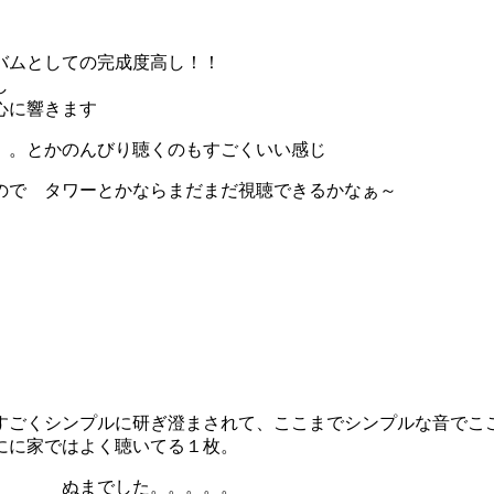
バムとしての完成度高し！！
し
心に響きます
。。とかのんびり聴くのもすごくいい感じ
ので タワーとかならまだまだ視聴できるかなぁ～
すごくシンプルに研ぎ澄まされて、ここまでシンプルな音でこ
にに家ではよく聴いてる１枚。
笑） ぬまでした。。。。。