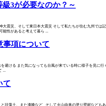
等級3が必要なのか？～
神大震災、そして東日本大震災 そして私たちが住む九州では記
性があると考えて暮ら ...
意事項について
出を避ける また気になっても台風が来ている時に様子を見に行
..
いて
くと珪藻土、また漆喰など そして火山由来の塗り壁材などもあ