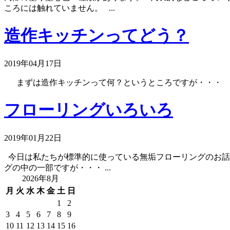
ころには触れていません。 ...
造作キッチンってどう？
2019年04月17日
まずは造作キッチンって何？というところですが・・・ 大ま
フローリングいろいろ
2019年01月22日
今日は私たちが標準的に使っている無垢フローリングのお話
グの中の一部ですが・・・ ...
2026年8月
月
火
水
木
金
土
日
1
2
3
4
5
6
7
8
9
10
11
12
13
14
15
16