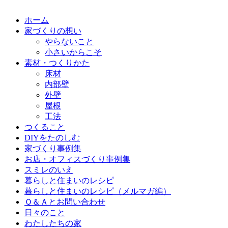
ホーム
家づくりの想い
やらないこと
小さいからこそ
素材・つくりかた
床材
内部壁
外壁
屋根
工法
つくること
DIYをたのしむ
家づくり事例集
お店・オフィスづくり事例集
スミレのいえ
暮らしと住まいのレシピ
暮らしと住まいのレシピ（メルマガ編）
Ｑ＆Ａとお問い合わせ
日々のこと
わたしたちの家