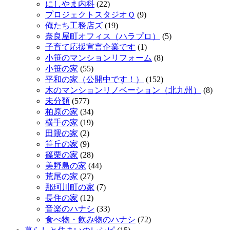
にしやま内科
(22)
プロジェクトスタジオＱ
(9)
俺たち工務店ズ
(19)
奈良屋町オフィス（ハラプロ）
(5)
子育て応援宣言企業です
(1)
小笹のマンションリフォーム
(8)
小笹の家
(55)
平和の家（公開中です！）
(152)
木のマンションリノベーション（北九州）
(8)
未分類
(577)
柏原の家
(34)
横手の家
(19)
田隈の家
(2)
笹丘の家
(9)
篠栗の家
(28)
美野島の家
(44)
荒尾の家
(27)
那珂川町の家
(7)
長住の家
(12)
音楽のハナシ
(33)
食べ物・飲み物のハナシ
(72)