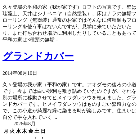
久々登場の平和の家（我が家です）ロフトの写真です。壁は
珪藻土、天井はシナベニヤ（自然塗装）、床はナラの無垢フ
ローリング（無塗装）通常のお家ではそんなに何種類もフロ
ーリングを使う事はないんですが、見学に来ていただいた
り、また打ち合わせ場所に利用したりしていることもあって
平和の家は3種類の無垢 ...
グランドカバー
2014年08月10日
久々登場の我が家（平和の家）です。アオダモの後ろの小道
です。今までは白い砂利を敷き詰めていたのですが、それを
別の場所に移動させてヒメイワダレソウを植えました。グラ
ンドカバーです。ヒメイワダレソウはものすごい繁殖力なの
で、この小道が綺麗な緑に染まる時が楽しみです。住まいは
自分で手を入れていく ...
2026年8月
月
火
水
木
金
土
日
1
2