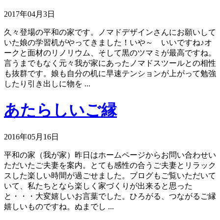
2017年04月3日
久々登場の平和の家です。ノマドデザインさんにお願いして
いた娘の学習机がやってきました！いや～ いいですね♪オ
ークと面材のリノリウム、そして黒のツマミが最高ですね。
言うまでもなく元々我が家にあったノマドスツールとの相性
も抜群です。娘も自分の机に早速テンションが上がって勉強
したり引き出しに物を ...
あたらしいご縁
2016年05月16日
平和の家（我が家）昨日はホームページからお問い合わせい
ただいたご夫妻を案内。とても感性の合うご夫妻とリラック
スした楽しい時間が過ごせました。ブログもご覧いただいて
いて、私たちとなら楽しく家づくりが出来ると思った
と・・・大変嬉しいお言葉でした。ひろがる、つながるご縁
嬉しいものですね。ぬまでし ...