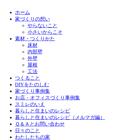
ホーム
家づくりの想い
やらないこと
小さいからこそ
素材・つくりかた
床材
内部壁
外壁
屋根
工法
つくること
DIYをたのしむ
家づくり事例集
お店・オフィスづくり事例集
スミレのいえ
暮らしと住まいのレシピ
暮らしと住まいのレシピ（メルマガ編）
Ｑ＆Ａとお問い合わせ
日々のこと
わたしたちの家