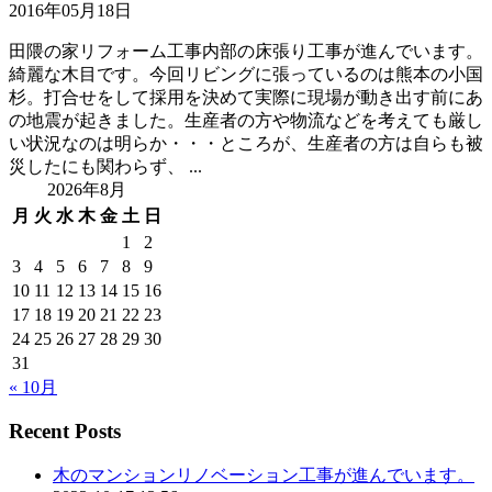
2016年05月18日
田隈の家リフォーム工事内部の床張り工事が進んでいます。
綺麗な木目です。今回リビングに張っているのは熊本の小国
杉。打合せをして採用を決めて実際に現場が動き出す前にあ
の地震が起きました。生産者の方や物流などを考えても厳し
い状況なのは明らか・・・ところが、生産者の方は自らも被
災したにも関わらず、 ...
2026年8月
月
火
水
木
金
土
日
1
2
3
4
5
6
7
8
9
10
11
12
13
14
15
16
17
18
19
20
21
22
23
24
25
26
27
28
29
30
31
« 10月
Recent Posts
木のマンションリノベーション工事が進んでいます。