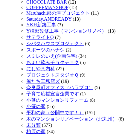
CHOCOLATE BAR
(12)
COFFEEMANSHOP
(15)
Maruhachi那の津プロジェクト
(11)
Saturday.ANDREADY
(13)
YKH新築工事
(3)
Y様邸改修工事（マンションリノベ）
(13)
サテライトQ
(7)
シバタハウスプロジェクト
(6)
スポーツのハナシ
(2)
スミレのいえ(企画住宅)
(34)
ちょい飲みチョクチョク
(5)
にしやま内科
(22)
プロジェクトスタジオＱ
(9)
俺たち工務店ズ
(19)
奈良屋町オフィス（ハラプロ）
(5)
子育て応援宣言企業です
(1)
小笹のマンションリフォーム
(8)
小笹の家
(55)
平和の家（公開中です！）
(152)
木のマンションリノベーション（北九州）
(8)
未分類
(577)
柏原の家
(34)