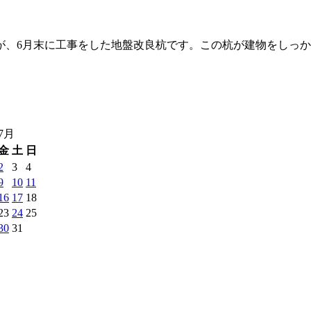
が、6月末に工事をした地盤改良杭です。この杭が建物をしっ
年7月
金
土
日
2
3
4
9
10
11
16
17
18
23
24
25
30
31