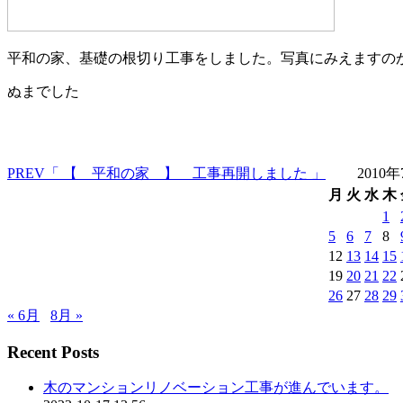
平和の家、基礎の根切り工事をしました。写真にみえますの
ぬまでした
PREV
「 【 平和の家 】 工事再開しました 」
2010
月
火
水
木
1
5
6
7
8
12
13
14
15
19
20
21
22
26
27
28
29
« 6月
8月 »
Recent Posts
木のマンションリノベーション工事が進んでいます。