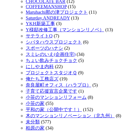
CHOCOLATE BAR
(12)
COFFEEMANSHOP
(15)
Maruhachi那の津プロジェクト
(11)
Saturday.ANDREADY
(13)
YKH新築工事
(3)
Y様邸改修工事（マンションリノベ）
(13)
サテライトQ
(7)
シバタハウスプロジェクト
(6)
スポーツのハナシ
(2)
スミレのいえ(企画住宅)
(34)
ちょい飲みチョクチョク
(5)
にしやま内科
(22)
プロジェクトスタジオＱ
(9)
俺たち工務店ズ
(19)
奈良屋町オフィス（ハラプロ）
(5)
子育て応援宣言企業です
(1)
小笹のマンションリフォーム
(8)
小笹の家
(55)
平和の家（公開中です！）
(152)
木のマンションリノベーション（北九州）
(8)
未分類
(577)
柏原の家
(34)