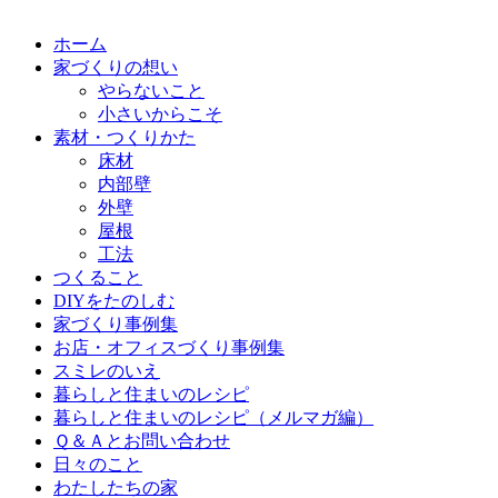
ホーム
家づくりの想い
やらないこと
小さいからこそ
素材・つくりかた
床材
内部壁
外壁
屋根
工法
つくること
DIYをたのしむ
家づくり事例集
お店・オフィスづくり事例集
スミレのいえ
暮らしと住まいのレシピ
暮らしと住まいのレシピ（メルマガ編）
Ｑ＆Ａとお問い合わせ
日々のこと
わたしたちの家