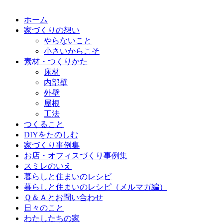
ホーム
家づくりの想い
やらないこと
小さいからこそ
素材・つくりかた
床材
内部壁
外壁
屋根
工法
つくること
DIYをたのしむ
家づくり事例集
お店・オフィスづくり事例集
スミレのいえ
暮らしと住まいのレシピ
暮らしと住まいのレシピ（メルマガ編）
Ｑ＆Ａとお問い合わせ
日々のこと
わたしたちの家