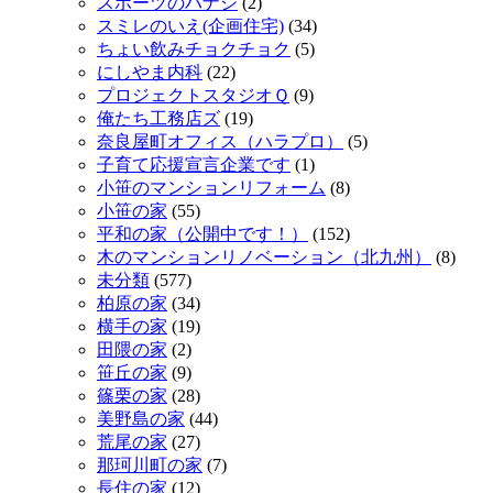
スポーツのハナシ
(2)
スミレのいえ(企画住宅)
(34)
ちょい飲みチョクチョク
(5)
にしやま内科
(22)
プロジェクトスタジオＱ
(9)
俺たち工務店ズ
(19)
奈良屋町オフィス（ハラプロ）
(5)
子育て応援宣言企業です
(1)
小笹のマンションリフォーム
(8)
小笹の家
(55)
平和の家（公開中です！）
(152)
木のマンションリノベーション（北九州）
(8)
未分類
(577)
柏原の家
(34)
横手の家
(19)
田隈の家
(2)
笹丘の家
(9)
篠栗の家
(28)
美野島の家
(44)
荒尾の家
(27)
那珂川町の家
(7)
長住の家
(12)