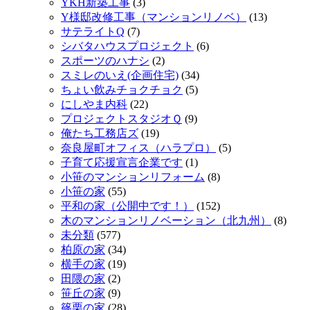
YKH新築工事
(3)
Y様邸改修工事（マンションリノベ）
(13)
サテライトQ
(7)
シバタハウスプロジェクト
(6)
スポーツのハナシ
(2)
スミレのいえ(企画住宅)
(34)
ちょい飲みチョクチョク
(5)
にしやま内科
(22)
プロジェクトスタジオＱ
(9)
俺たち工務店ズ
(19)
奈良屋町オフィス（ハラプロ）
(5)
子育て応援宣言企業です
(1)
小笹のマンションリフォーム
(8)
小笹の家
(55)
平和の家（公開中です！）
(152)
木のマンションリノベーション（北九州）
(8)
未分類
(577)
柏原の家
(34)
横手の家
(19)
田隈の家
(2)
笹丘の家
(9)
篠栗の家
(28)