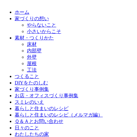
ホーム
家づくりの想い
やらないこと
小さいからこそ
素材・つくりかた
床材
内部壁
外壁
屋根
工法
つくること
DIYをたのしむ
家づくり事例集
お店・オフィスづくり事例集
スミレのいえ
暮らしと住まいのレシピ
暮らしと住まいのレシピ（メルマガ編）
Ｑ＆Ａとお問い合わせ
日々のこと
わたしたちの家