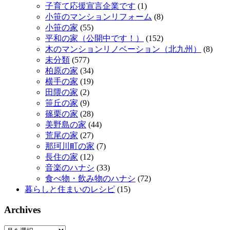
子育て応援宣言企業です
(1)
小笹のマンションリフォーム
(8)
小笹の家
(55)
平和の家（公開中です！）
(152)
木のマンションリノベーション（北九州）
(8)
未分類
(577)
柏原の家
(34)
横手の家
(19)
田隈の家
(2)
笹丘の家
(9)
篠栗の家
(28)
美野島の家
(44)
荒尾の家
(27)
那珂川町の家
(7)
長住の家
(12)
音楽のハナシ
(33)
食べ物・飲み物のハナシ
(72)
暮らしと住まいのレシピ
(15)
Archives
Archives