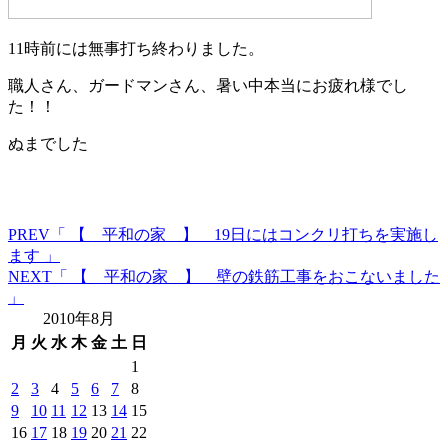
11時前には無事打ち終わりました。
職人さん、ガードマンさん、暑い中本当にお疲れ様でし
た！！
ぬまでした
PREV
「 【 平和の家 】 19日にはコンクリ打ちを実施し
ます 」
NEXT
「 【 平和の家 】 壁の鉄筋工事をおこないました
」
2010年8月
月
火
水
木
金
土
日
1
2
3
4
5
6
7
8
9
10
11
12
13
14
15
16
17
18
19
20
21
22