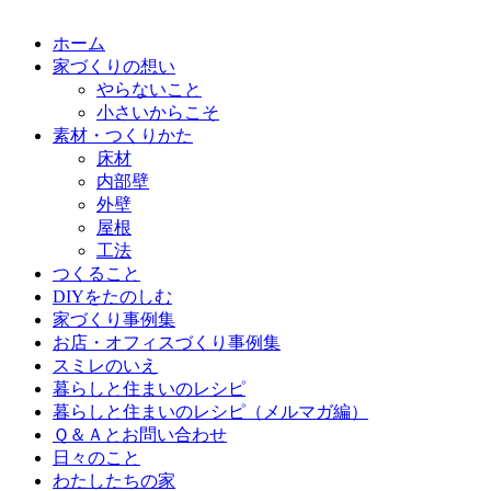
ホーム
家づくりの想い
やらないこと
小さいからこそ
素材・つくりかた
床材
内部壁
外壁
屋根
工法
つくること
DIYをたのしむ
家づくり事例集
お店・オフィスづくり事例集
スミレのいえ
暮らしと住まいのレシピ
暮らしと住まいのレシピ（メルマガ編）
Ｑ＆Ａとお問い合わせ
日々のこと
わたしたちの家