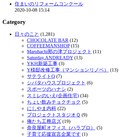
住まいのリフォームコンクール
2020-10-08 15:14
Category
日々のこと
(1,281)
CHOCOLATE BAR
(12)
COFFEEMANSHOP
(15)
Maruhachi那の津プロジェクト
(11)
Saturday.ANDREADY
(13)
YKH新築工事
(3)
Y様邸改修工事（マンションリノベ）
(13)
サテライトQ
(7)
シバタハウスプロジェクト
(6)
スポーツのハナシ
(2)
スミレのいえ(企画住宅)
(34)
ちょい飲みチョクチョク
(5)
にしやま内科
(22)
プロジェクトスタジオＱ
(9)
俺たち工務店ズ
(19)
奈良屋町オフィス（ハラプロ）
(5)
子育て応援宣言企業です
(1)