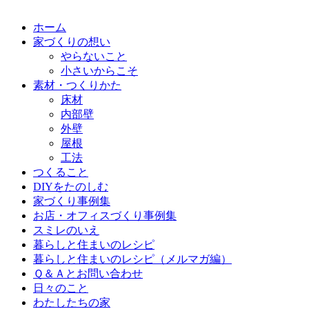
ホーム
家づくりの想い
やらないこと
小さいからこそ
素材・つくりかた
床材
内部壁
外壁
屋根
工法
つくること
DIYをたのしむ
家づくり事例集
お店・オフィスづくり事例集
スミレのいえ
暮らしと住まいのレシピ
暮らしと住まいのレシピ（メルマガ編）
Ｑ＆Ａとお問い合わせ
日々のこと
わたしたちの家