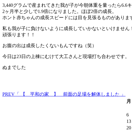
3,440グラムで産まれてきた我が子が今朝体重を量ったら6.6
2ヶ月半と少しで1.9倍になりました。ほぼ2倍の成長。
ホント赤ちゃんの成長スピードには目を見張るものがありま
私も我が子に負けないように成長していかないといけません
頑張ります！！
お腹の出は成長したくないもんですね（笑）
今日は23日の上棟にむけて大工さんと現場打ち合わせです。
ぬまでした
PREV
「 【 平和の家 】 前面の足場を解体しました 」
月
6
13
20