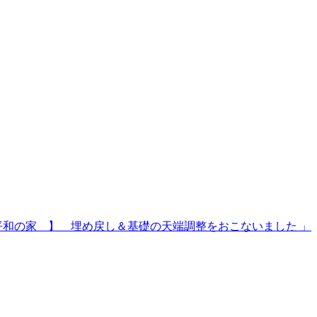
平和の家 】 埋め戻し＆基礎の天端調整をおこないました 」