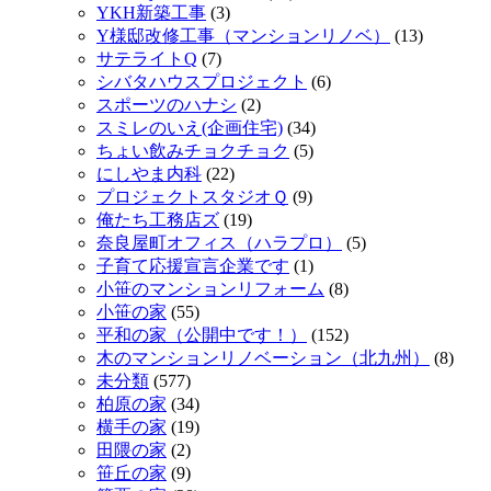
YKH新築工事
(3)
Y様邸改修工事（マンションリノベ）
(13)
サテライトQ
(7)
シバタハウスプロジェクト
(6)
スポーツのハナシ
(2)
スミレのいえ(企画住宅)
(34)
ちょい飲みチョクチョク
(5)
にしやま内科
(22)
プロジェクトスタジオＱ
(9)
俺たち工務店ズ
(19)
奈良屋町オフィス（ハラプロ）
(5)
子育て応援宣言企業です
(1)
小笹のマンションリフォーム
(8)
小笹の家
(55)
平和の家（公開中です！）
(152)
木のマンションリノベーション（北九州）
(8)
未分類
(577)
柏原の家
(34)
横手の家
(19)
田隈の家
(2)
笹丘の家
(9)