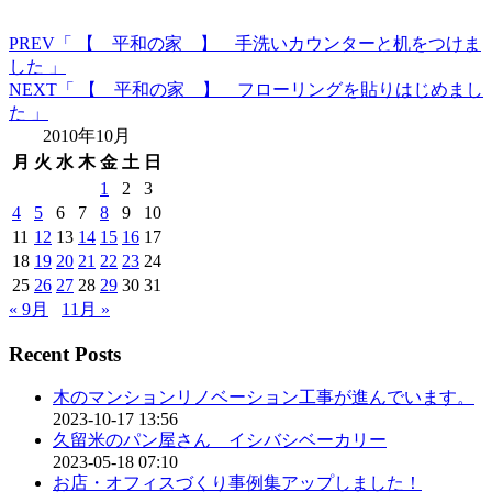
PREV
「 【 平和の家 】 手洗いカウンターと机をつけま
した 」
NEXT
「 【 平和の家 】 フローリングを貼りはじめまし
た 」
2010年10月
月
火
水
木
金
土
日
1
2
3
4
5
6
7
8
9
10
11
12
13
14
15
16
17
18
19
20
21
22
23
24
25
26
27
28
29
30
31
« 9月
11月 »
Recent Posts
木のマンションリノベーション工事が進んでいます。
2023-10-17 13:56
久留米のパン屋さん イシバシベーカリー
2023-05-18 07:10
お店・オフィスづくり事例集アップしました！