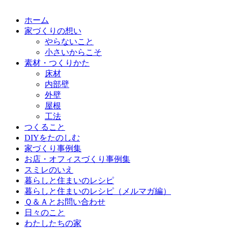
ホーム
家づくりの想い
やらないこと
小さいからこそ
素材・つくりかた
床材
内部壁
外壁
屋根
工法
つくること
DIYをたのしむ
家づくり事例集
お店・オフィスづくり事例集
スミレのいえ
暮らしと住まいのレシピ
暮らしと住まいのレシピ（メルマガ編）
Ｑ＆Ａとお問い合わせ
日々のこと
わたしたちの家