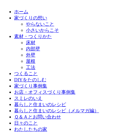
ホーム
家づくりの想い
やらないこと
小さいからこそ
素材・つくりかた
床材
内部壁
外壁
屋根
工法
つくること
DIYをたのしむ
家づくり事例集
お店・オフィスづくり事例集
スミレのいえ
暮らしと住まいのレシピ
暮らしと住まいのレシピ（メルマガ編）
Ｑ＆Ａとお問い合わせ
日々のこと
わたしたちの家