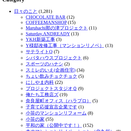
日々のこと
(1,281)
CHOCOLATE BAR
(12)
COFFEEMANSHOP
(15)
Maruhachi那の津プロジェクト
(11)
Saturday.ANDREADY
(13)
YKH新築工事
(3)
Y様邸改修工事（マンションリノベ）
(13)
サテライトQ
(7)
シバタハウスプロジェクト
(6)
スポーツのハナシ
(2)
スミレのいえ(企画住宅)
(34)
ちょい飲みチョクチョク
(5)
にしやま内科
(22)
プロジェクトスタジオＱ
(9)
俺たち工務店ズ
(19)
奈良屋町オフィス（ハラプロ）
(5)
子育て応援宣言企業です
(1)
小笹のマンションリフォーム
(8)
小笹の家
(55)
平和の家（公開中です！）
(152)