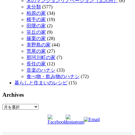
木のマンションリノベーション（北九州）
(8)
未分類
(577)
柏原の家
(34)
横手の家
(19)
田隈の家
(2)
笹丘の家
(9)
篠栗の家
(28)
美野島の家
(44)
荒尾の家
(27)
那珂川町の家
(7)
長住の家
(12)
音楽のハナシ
(33)
食べ物・飲み物のハナシ
(72)
暮らしと住まいのレシピ
(15)
Archives
Archives