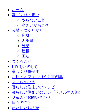
ホーム
家づくりの想い
やらないこと
小さいからこそ
素材・つくりかた
床材
内部壁
外壁
屋根
工法
つくること
DIYをたのしむ
家づくり事例集
お店・オフィスづくり事例集
スミレのいえ
暮らしと住まいのレシピ
暮らしと住まいのレシピ（メルマガ編）
Ｑ＆Ａとお問い合わせ
日々のこと
わたしたちの家