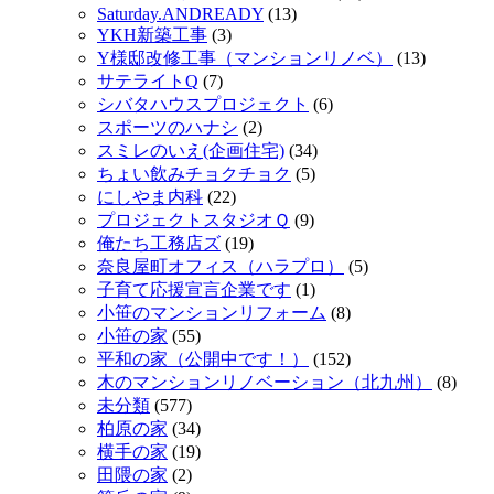
Saturday.ANDREADY
(13)
YKH新築工事
(3)
Y様邸改修工事（マンションリノベ）
(13)
サテライトQ
(7)
シバタハウスプロジェクト
(6)
スポーツのハナシ
(2)
スミレのいえ(企画住宅)
(34)
ちょい飲みチョクチョク
(5)
にしやま内科
(22)
プロジェクトスタジオＱ
(9)
俺たち工務店ズ
(19)
奈良屋町オフィス（ハラプロ）
(5)
子育て応援宣言企業です
(1)
小笹のマンションリフォーム
(8)
小笹の家
(55)
平和の家（公開中です！）
(152)
木のマンションリノベーション（北九州）
(8)
未分類
(577)
柏原の家
(34)
横手の家
(19)
田隈の家
(2)