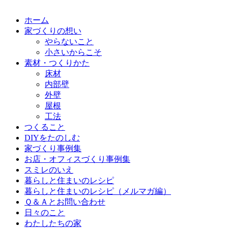
ホーム
家づくりの想い
やらないこと
小さいからこそ
素材・つくりかた
床材
内部壁
外壁
屋根
工法
つくること
DIYをたのしむ
家づくり事例集
お店・オフィスづくり事例集
スミレのいえ
暮らしと住まいのレシピ
暮らしと住まいのレシピ（メルマガ編）
Ｑ＆Ａとお問い合わせ
日々のこと
わたしたちの家