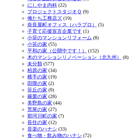
にしやま内科
(22)
プロジェクトスタジオＱ
(9)
俺たち工務店ズ
(19)
奈良屋町オフィス（ハラプロ）
(5)
子育て応援宣言企業です
(1)
小笹のマンションリフォーム
(8)
小笹の家
(55)
平和の家（公開中です！）
(152)
木のマンションリノベーション（北九州）
(8)
未分類
(577)
柏原の家
(34)
横手の家
(19)
田隈の家
(2)
笹丘の家
(9)
篠栗の家
(28)
美野島の家
(44)
荒尾の家
(27)
那珂川町の家
(7)
長住の家
(12)
音楽のハナシ
(33)
食べ物・飲み物のハナシ
(72)