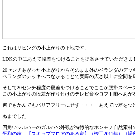
これはリビングの小上がりの下地です。
LDKの中にあえて段差をつけることを提案させていただきま
20センチあがった小上がりからそのまま外のベランダのデッ
ベランダのデッキへつながることで実際の広さ以上に空間を
そして20センチ程度の段差をつけることでここが腰掛スペー
この小上がりの段差が作り付けのテレビ台やロフト階へあが
何でもかんでもバリアフリーにせず・・・ あえて段差をつ
ぬまでした
四角いシルバーのガルバの外観が特徴的なホンモノ自然素材
平和の家 【スキップフロアのある家】（竣工2011年）（