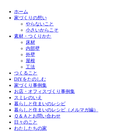
ホーム
家づくりの想い
やらないこと
小さいからこそ
素材・つくりかた
床材
内部壁
外壁
屋根
工法
つくること
DIYをたのしむ
家づくり事例集
お店・オフィスづくり事例集
スミレのいえ
暮らしと住まいのレシピ
暮らしと住まいのレシピ（メルマガ編）
Ｑ＆Ａとお問い合わせ
日々のこと
わたしたちの家