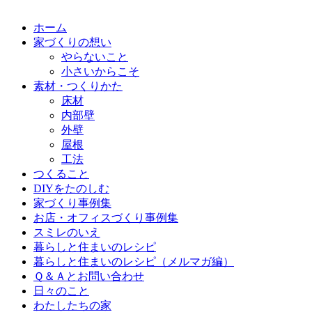
ホーム
家づくりの想い
やらないこと
小さいからこそ
素材・つくりかた
床材
内部壁
外壁
屋根
工法
つくること
DIYをたのしむ
家づくり事例集
お店・オフィスづくり事例集
スミレのいえ
暮らしと住まいのレシピ
暮らしと住まいのレシピ（メルマガ編）
Ｑ＆Ａとお問い合わせ
日々のこと
わたしたちの家