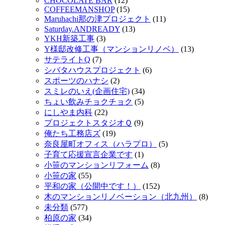
CHOCOLATE BAR
(12)
COFFEEMANSHOP
(15)
Maruhachi那の津プロジェクト
(11)
Saturday.ANDREADY
(13)
YKH新築工事
(3)
Y様邸改修工事（マンションリノベ）
(13)
サテライトQ
(7)
シバタハウスプロジェクト
(6)
スポーツのハナシ
(2)
スミレのいえ(企画住宅)
(34)
ちょい飲みチョクチョク
(5)
にしやま内科
(22)
プロジェクトスタジオＱ
(9)
俺たち工務店ズ
(19)
奈良屋町オフィス（ハラプロ）
(5)
子育て応援宣言企業です
(1)
小笹のマンションリフォーム
(8)
小笹の家
(55)
平和の家（公開中です！）
(152)
木のマンションリノベーション（北九州）
(8)
未分類
(577)
柏原の家
(34)