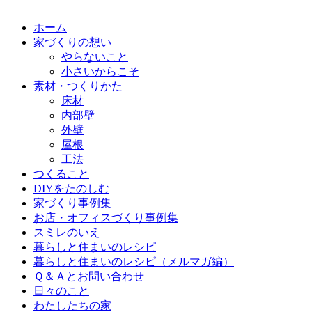
ホーム
家づくりの想い
やらないこと
小さいからこそ
素材・つくりかた
床材
内部壁
外壁
屋根
工法
つくること
DIYをたのしむ
家づくり事例集
お店・オフィスづくり事例集
スミレのいえ
暮らしと住まいのレシピ
暮らしと住まいのレシピ（メルマガ編）
Ｑ＆Ａとお問い合わせ
日々のこと
わたしたちの家