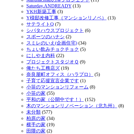
Saturday.ANDREADY
(13)
YKH新築工事
(3)
Y様邸改修工事（マンションリノベ）
(13)
サテライトQ
(7)
シバタハウスプロジェクト
(6)
スポーツのハナシ
(2)
スミレのいえ(企画住宅)
(34)
ちょい飲みチョクチョク
(5)
にしやま内科
(22)
プロジェクトスタジオＱ
(9)
俺たち工務店ズ
(19)
奈良屋町オフィス（ハラプロ）
(5)
子育て応援宣言企業です
(1)
小笹のマンションリフォーム
(8)
小笹の家
(55)
平和の家（公開中です！）
(152)
木のマンションリノベーション（北九州）
(8)
未分類
(577)
柏原の家
(34)
横手の家
(19)
田隈の家
(2)