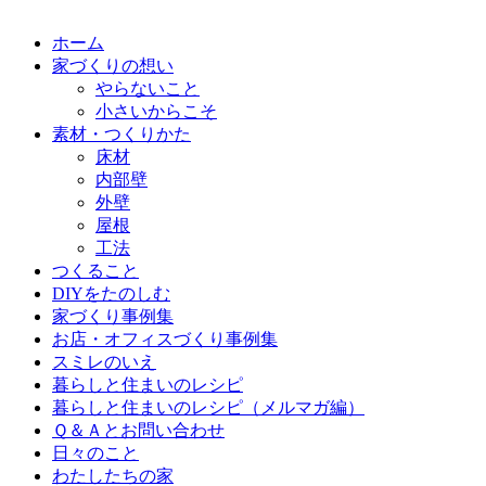
ホーム
家づくりの想い
やらないこと
小さいからこそ
素材・つくりかた
床材
内部壁
外壁
屋根
工法
つくること
DIYをたのしむ
家づくり事例集
お店・オフィスづくり事例集
スミレのいえ
暮らしと住まいのレシピ
暮らしと住まいのレシピ（メルマガ編）
Ｑ＆Ａとお問い合わせ
日々のこと
わたしたちの家