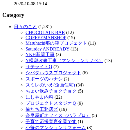
2020-10-08 15:14
Category
日々のこと
(1,281)
CHOCOLATE BAR
(12)
COFFEEMANSHOP
(15)
Maruhachi那の津プロジェクト
(11)
Saturday.ANDREADY
(13)
YKH新築工事
(3)
Y様邸改修工事（マンションリノベ）
(13)
サテライトQ
(7)
シバタハウスプロジェクト
(6)
スポーツのハナシ
(2)
スミレのいえ(企画住宅)
(34)
ちょい飲みチョクチョク
(5)
にしやま内科
(22)
プロジェクトスタジオＱ
(9)
俺たち工務店ズ
(19)
奈良屋町オフィス（ハラプロ）
(5)
子育て応援宣言企業です
(1)
小笹のマンションリフォーム
(8)