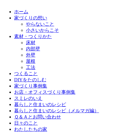
ホーム
家づくりの想い
やらないこと
小さいからこそ
素材・つくりかた
床材
内部壁
外壁
屋根
工法
つくること
DIYをたのしむ
家づくり事例集
お店・オフィスづくり事例集
スミレのいえ
暮らしと住まいのレシピ
暮らしと住まいのレシピ（メルマガ編）
Ｑ＆Ａとお問い合わせ
日々のこと
わたしたちの家