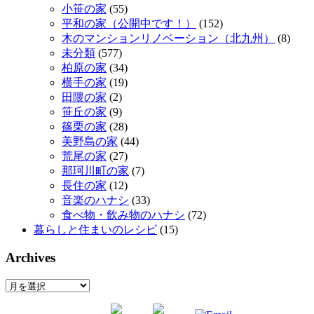
小笹の家
(55)
平和の家（公開中です！）
(152)
木のマンションリノベーション（北九州）
(8)
未分類
(577)
柏原の家
(34)
横手の家
(19)
田隈の家
(2)
笹丘の家
(9)
篠栗の家
(28)
美野島の家
(44)
荒尾の家
(27)
那珂川町の家
(7)
長住の家
(12)
音楽のハナシ
(33)
食べ物・飲み物のハナシ
(72)
暮らしと住まいのレシピ
(15)
Archives
Archives