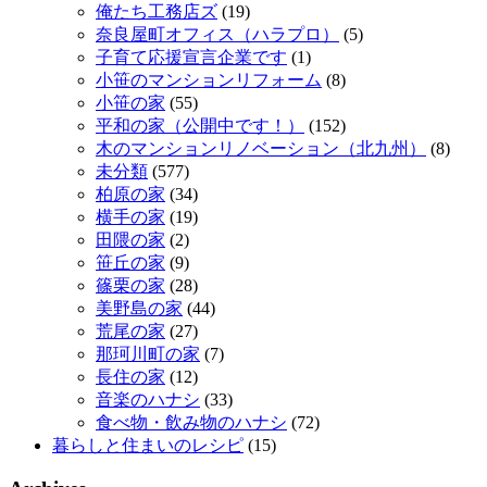
俺たち工務店ズ
(19)
奈良屋町オフィス（ハラプロ）
(5)
子育て応援宣言企業です
(1)
小笹のマンションリフォーム
(8)
小笹の家
(55)
平和の家（公開中です！）
(152)
木のマンションリノベーション（北九州）
(8)
未分類
(577)
柏原の家
(34)
横手の家
(19)
田隈の家
(2)
笹丘の家
(9)
篠栗の家
(28)
美野島の家
(44)
荒尾の家
(27)
那珂川町の家
(7)
長住の家
(12)
音楽のハナシ
(33)
食べ物・飲み物のハナシ
(72)
暮らしと住まいのレシピ
(15)