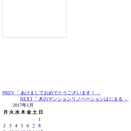
PREV
「 あけましておめでとうございます！ 」
NEXT
「 木のマンションリノベーションはじまる 」
2017年1月
月
火
水
木
金
土
日
1
2
3
4
5
6
7
8