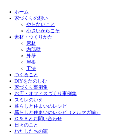
ホーム
家づくりの想い
やらないこと
小さいからこそ
素材・つくりかた
床材
内部壁
外壁
屋根
工法
つくること
DIYをたのしむ
家づくり事例集
お店・オフィスづくり事例集
スミレのいえ
暮らしと住まいのレシピ
暮らしと住まいのレシピ（メルマガ編）
Ｑ＆Ａとお問い合わせ
日々のこと
わたしたちの家