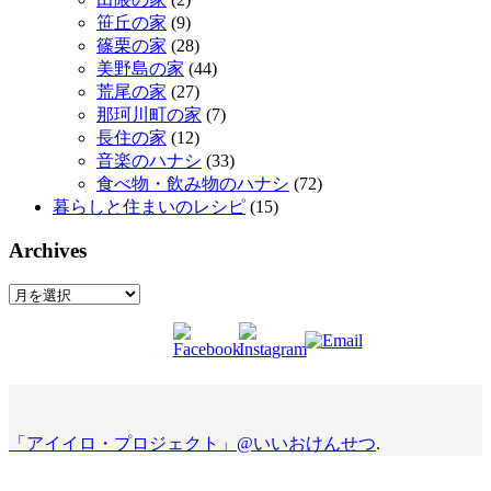
笹丘の家
(9)
篠栗の家
(28)
美野島の家
(44)
荒尾の家
(27)
那珂川町の家
(7)
長住の家
(12)
音楽のハナシ
(33)
食べ物・飲み物のハナシ
(72)
暮らしと住まいのレシピ
(15)
Archives
Archives
「アイイロ・プロジェクト」@いいおけんせつ
.