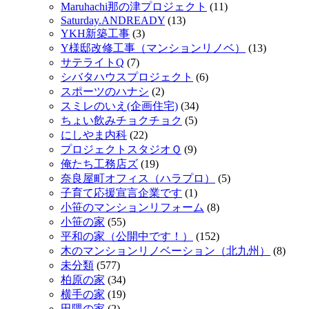
Maruhachi那の津プロジェクト
(11)
Saturday.ANDREADY
(13)
YKH新築工事
(3)
Y様邸改修工事（マンションリノベ）
(13)
サテライトQ
(7)
シバタハウスプロジェクト
(6)
スポーツのハナシ
(2)
スミレのいえ(企画住宅)
(34)
ちょい飲みチョクチョク
(5)
にしやま内科
(22)
プロジェクトスタジオＱ
(9)
俺たち工務店ズ
(19)
奈良屋町オフィス（ハラプロ）
(5)
子育て応援宣言企業です
(1)
小笹のマンションリフォーム
(8)
小笹の家
(55)
平和の家（公開中です！）
(152)
木のマンションリノベーション（北九州）
(8)
未分類
(577)
柏原の家
(34)
横手の家
(19)
田隈の家
(2)