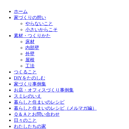
ホーム
家づくりの想い
やらないこと
小さいからこそ
素材・つくりかた
床材
内部壁
外壁
屋根
工法
つくること
DIYをたのしむ
家づくり事例集
お店・オフィスづくり事例集
スミレのいえ
暮らしと住まいのレシピ
暮らしと住まいのレシピ（メルマガ編）
Ｑ＆Ａとお問い合わせ
日々のこと
わたしたちの家