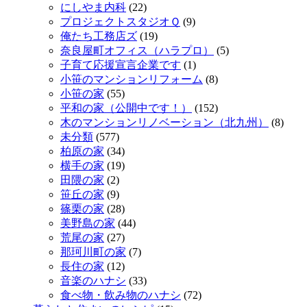
にしやま内科
(22)
プロジェクトスタジオＱ
(9)
俺たち工務店ズ
(19)
奈良屋町オフィス（ハラプロ）
(5)
子育て応援宣言企業です
(1)
小笹のマンションリフォーム
(8)
小笹の家
(55)
平和の家（公開中です！）
(152)
木のマンションリノベーション（北九州）
(8)
未分類
(577)
柏原の家
(34)
横手の家
(19)
田隈の家
(2)
笹丘の家
(9)
篠栗の家
(28)
美野島の家
(44)
荒尾の家
(27)
那珂川町の家
(7)
長住の家
(12)
音楽のハナシ
(33)
食べ物・飲み物のハナシ
(72)