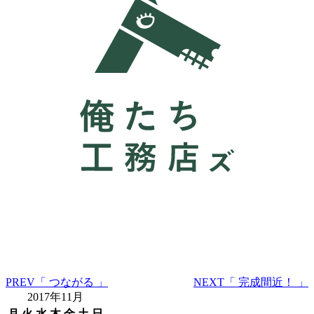
PREV
「 つながる 」
NEXT
「 完成間近！ 」
2017年11月
月
火
水
木
金
土
日