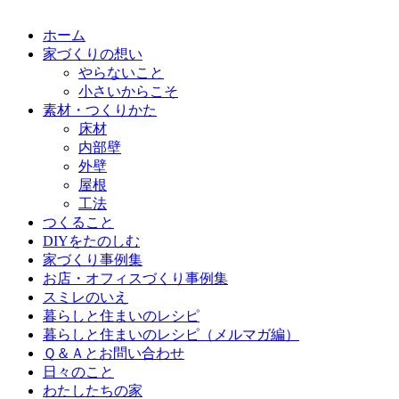
ホーム
家づくりの想い
やらないこと
小さいからこそ
素材・つくりかた
床材
内部壁
外壁
屋根
工法
つくること
DIYをたのしむ
家づくり事例集
お店・オフィスづくり事例集
スミレのいえ
暮らしと住まいのレシピ
暮らしと住まいのレシピ（メルマガ編）
Ｑ＆Ａとお問い合わせ
日々のこと
わたしたちの家