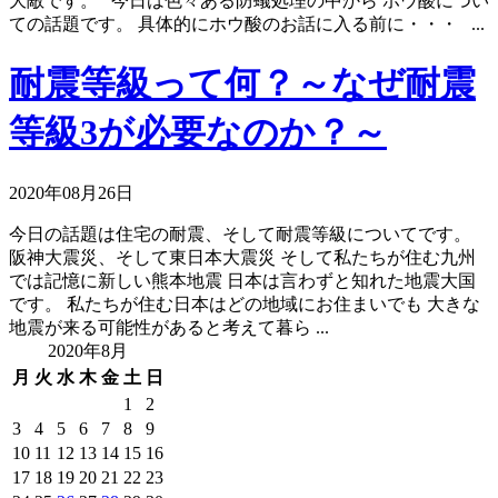
大敵です。 今日は色々ある防蟻処理の中から ホウ酸につい
ての話題です。 具体的にホウ酸のお話に入る前に・・・ ...
耐震等級って何？～なぜ耐震
等級3が必要なのか？～
2020年08月26日
今日の話題は住宅の耐震、そして耐震等級についてです。
阪神大震災、そして東日本大震災 そして私たちが住む九州
では記憶に新しい熊本地震 日本は言わずと知れた地震大国
です。 私たちが住む日本はどの地域にお住まいでも 大きな
地震が来る可能性があると考えて暮ら ...
2020年8月
月
火
水
木
金
土
日
1
2
3
4
5
6
7
8
9
10
11
12
13
14
15
16
17
18
19
20
21
22
23