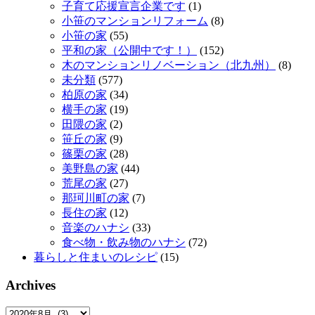
子育て応援宣言企業です
(1)
小笹のマンションリフォーム
(8)
小笹の家
(55)
平和の家（公開中です！）
(152)
木のマンションリノベーション（北九州）
(8)
未分類
(577)
柏原の家
(34)
横手の家
(19)
田隈の家
(2)
笹丘の家
(9)
篠栗の家
(28)
美野島の家
(44)
荒尾の家
(27)
那珂川町の家
(7)
長住の家
(12)
音楽のハナシ
(33)
食べ物・飲み物のハナシ
(72)
暮らしと住まいのレシピ
(15)
Archives
Archives