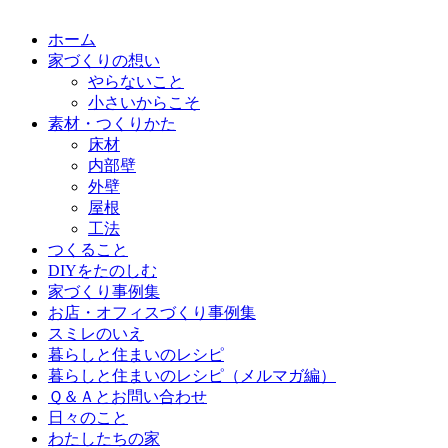
ホーム
家づくりの想い
やらないこと
小さいからこそ
素材・つくりかた
床材
内部壁
外壁
屋根
工法
つくること
DIYをたのしむ
家づくり事例集
お店・オフィスづくり事例集
スミレのいえ
暮らしと住まいのレシピ
暮らしと住まいのレシピ（メルマガ編）
Ｑ＆Ａとお問い合わせ
日々のこと
わたしたちの家