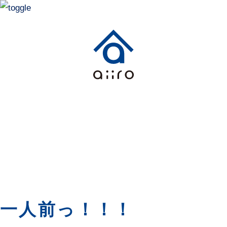
ホーム
家づくりの想い
素材・つくりかた
つくるこ
スミレのいえ
暮らしと住まいのレシピ
暮らしと住
わたしたちの
一人前っ！！！