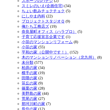
スポーツのハナシ
(2)
スミレのいえ(企画住宅)
(34)
ちょい飲みチョクチョク
(5)
にしやま内科
(22)
プロジェクトスタジオＱ
(9)
俺たち工務店ズ
(19)
奈良屋町オフィス（ハラプロ）
(5)
子育て応援宣言企業です
(1)
小笹のマンションリフォーム
(8)
小笹の家
(55)
平和の家（公開中です！）
(152)
木のマンションリノベーション（北九州）
(8)
未分類
(577)
柏原の家
(34)
横手の家
(19)
田隈の家
(2)
笹丘の家
(9)
篠栗の家
(28)
美野島の家
(44)
荒尾の家
(27)
那珂川町の家
(7)
長住の家
(12)