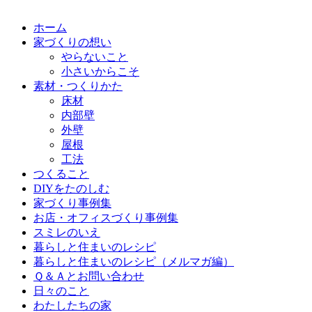
ホーム
家づくりの想い
やらないこと
小さいからこそ
素材・つくりかた
床材
内部壁
外壁
屋根
工法
つくること
DIYをたのしむ
家づくり事例集
お店・オフィスづくり事例集
スミレのいえ
暮らしと住まいのレシピ
暮らしと住まいのレシピ（メルマガ編）
Ｑ＆Ａとお問い合わせ
日々のこと
わたしたちの家