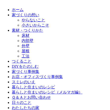
ホーム
家づくりの想い
やらないこと
小さいからこそ
素材・つくりかた
床材
内部壁
外壁
屋根
工法
つくること
DIYをたのしむ
家づくり事例集
お店・オフィスづくり事例集
スミレのいえ
暮らしと住まいのレシピ
暮らしと住まいのレシピ（メルマガ編）
Ｑ＆Ａとお問い合わせ
日々のこと
わたしたちの家