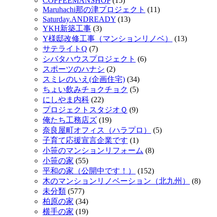
COFFEEMANSHOP
(15)
Maruhachi那の津プロジェクト
(11)
Saturday.ANDREADY
(13)
YKH新築工事
(3)
Y様邸改修工事（マンションリノベ）
(13)
サテライトQ
(7)
シバタハウスプロジェクト
(6)
スポーツのハナシ
(2)
スミレのいえ(企画住宅)
(34)
ちょい飲みチョクチョク
(5)
にしやま内科
(22)
プロジェクトスタジオＱ
(9)
俺たち工務店ズ
(19)
奈良屋町オフィス（ハラプロ）
(5)
子育て応援宣言企業です
(1)
小笹のマンションリフォーム
(8)
小笹の家
(55)
平和の家（公開中です！）
(152)
木のマンションリノベーション（北九州）
(8)
未分類
(577)
柏原の家
(34)
横手の家
(19)