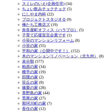
スミレのいえ(企画住宅)
(34)
ちょい飲みチョクチョク
(5)
にしやま内科
(22)
プロジェクトスタジオＱ
(9)
俺たち工務店ズ
(19)
奈良屋町オフィス（ハラプロ）
(5)
子育て応援宣言企業です
(1)
小笹のマンションリフォーム
(8)
小笹の家
(55)
平和の家（公開中です！）
(152)
木のマンションリノベーション（北九州）
(8)
未分類
(577)
柏原の家
(34)
横手の家
(19)
田隈の家
(2)
笹丘の家
(9)
篠栗の家
(28)
美野島の家
(44)
荒尾の家
(27)
那珂川町の家
(7)
長住の家
(12)