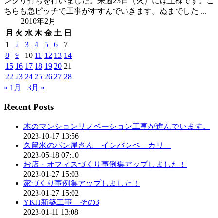
ンクリ打ちを行いました。来週23日（火）には上棟です。こ
ちらも急ピッチで工事がすすんでいきます。ぬまでした ...
2010年2月
月
火
水
木
金
土
日
1
2
3
4
5
6
7
8
9
10
11
12
13
14
15
16
17
18
19
20
21
22
23
24
25
26
27
28
« 1月
3月 »
Recent Posts
木のマンションリノベーション工事が進んでいます。
2023-10-17 13:56
久留米のパン屋さん イシバシベーカリー
2023-05-18 07:10
お店・オフィスづくり事例集アップしました！
2023-01-27 15:03
家づくり事例集アップしました！
2023-01-27 15:02
YKH新築工事 その3
2023-01-11 13:08