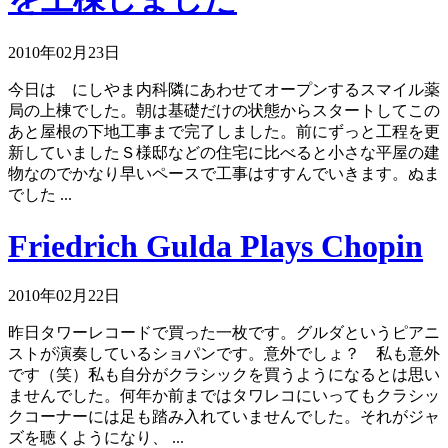
2010年02月23日
今日は にしやま内科隣にあわせてオープンするスマイル薬
局の上棟でした。朝は基礎だけの状態からスタートしてこの
あと屋根の下地工事まで完了しました。前にずっと工程を更
新していましたＳ様邸などの住宅に比べると小さな平屋の建
物なのでかなり早いペースで工事はすすんでいきます。ぬま
でした ...
Friedrich Gulda Plays Chopin
2010年02月22日
昨日タワーレコードで買った一枚です。グルダというピアニ
ストが演奏しているショパンです。意外でしょ？ 私も意外
です（笑）私も自分がクラシックを買うようになるとは思い
ませんでした。何年か前まではタワレコにいってもクラシッ
クコーナーには足も踏み入れていませんでした。それがジャ
ズを聴くようになり、 ...