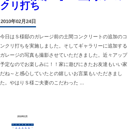
クリ打ち
2010年02月24日
今日はＳ様邸のガレージ前の土間コンクリートの追加のコ
ンクリ打ちを実施しました。そしてギャラリーに追加する
ガレージの写真も撮影させていただきました。近々アップ
予定なのでお楽しみに！！家に遊びにきたお友達もいい家
だね～と感心していたとの嬉しいお言葉もいただきまし
た。やはりＳ様ご夫妻のこだわった ...
2010年2月
月
火
水
木
金
土
日
1
2
3
4
5
6
7