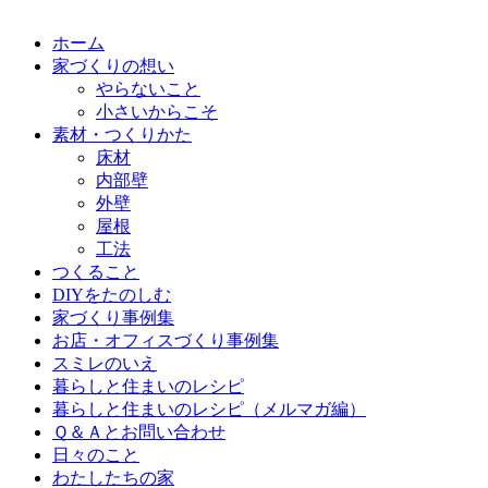
ホーム
家づくりの想い
やらないこと
小さいからこそ
素材・つくりかた
床材
内部壁
外壁
屋根
工法
つくること
DIYをたのしむ
家づくり事例集
お店・オフィスづくり事例集
スミレのいえ
暮らしと住まいのレシピ
暮らしと住まいのレシピ（メルマガ編）
Ｑ＆Ａとお問い合わせ
日々のこと
わたしたちの家