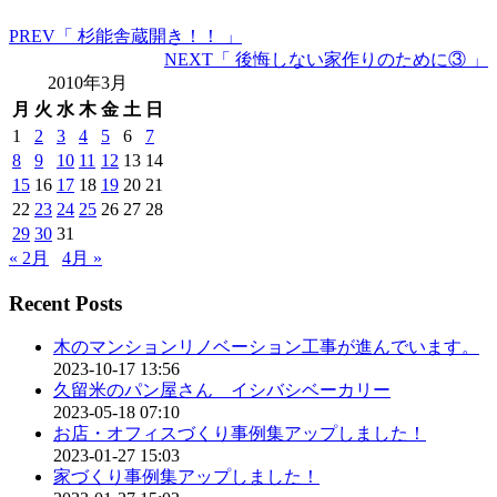
PREV
「 杉能舎蔵開き！！ 」
NEXT
「 後悔しない家作りのために③ 」
2010年3月
月
火
水
木
金
土
日
1
2
3
4
5
6
7
8
9
10
11
12
13
14
15
16
17
18
19
20
21
22
23
24
25
26
27
28
29
30
31
« 2月
4月 »
Recent Posts
木のマンションリノベーション工事が進んでいます。
2023-10-17 13:56
久留米のパン屋さん イシバシベーカリー
2023-05-18 07:10
お店・オフィスづくり事例集アップしました！
2023-01-27 15:03
家づくり事例集アップしました！