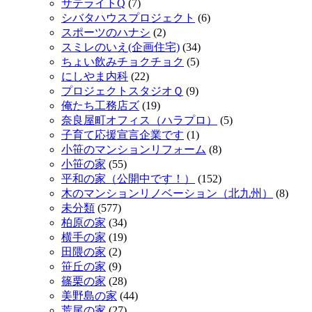
サテライトQ
(7)
シバタハウスプロジェクト
(6)
スポーツのハナシ
(2)
スミレのいえ(企画住宅)
(34)
ちょい飲みチョクチョク
(5)
にしやま内科
(22)
プロジェクトスタジオＱ
(9)
俺たち工務店ズ
(19)
奈良屋町オフィス（ハラプロ）
(5)
子育て応援宣言企業です
(1)
小笹のマンションリフォーム
(8)
小笹の家
(55)
平和の家（公開中です！）
(152)
木のマンションリノベーション（北九州）
(8)
未分類
(577)
柏原の家
(34)
横手の家
(19)
田隈の家
(2)
笹丘の家
(9)
篠栗の家
(28)
美野島の家
(44)
荒尾の家
(27)