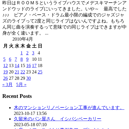
昨日はＲＯＯＭＳというライブハウスでメデスキマーチンア
ンドウッドのライブにいってきました。いや～ 最高でした
♪♪♪ ピアノ・ベース・ドラム最小限の編成でのジャズジャ
ズのライブって2度と同じライブはないんですよね。もちろ
ん同じ曲を演奏するって意味での同じライブはできますが中
身が全く違います。 ...
2010年4月
月
火
水
木
金
土
日
1
2
3
4
5
6
7
8
9
10
11
12
13
14
15
16
17
18
19
20
21
22
23
24
25
26
27
28
29
30
« 3月
5月 »
Recent Posts
木のマンションリノベーション工事が進んでいます。
2023-10-17 13:56
久留米のパン屋さん イシバシベーカリー
2023-05-18 07:10