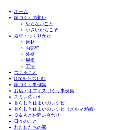
ホーム
家づくりの想い
やらないこと
小さいからこそ
素材・つくりかた
床材
内部壁
外壁
屋根
工法
つくること
DIYをたのしむ
家づくり事例集
お店・オフィスづくり事例集
スミレのいえ
暮らしと住まいのレシピ
暮らしと住まいのレシピ（メルマガ編）
Ｑ＆Ａとお問い合わせ
日々のこと
わたしたちの家