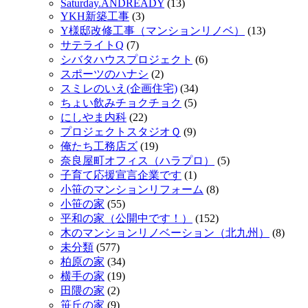
Saturday.ANDREADY
(13)
YKH新築工事
(3)
Y様邸改修工事（マンションリノベ）
(13)
サテライトQ
(7)
シバタハウスプロジェクト
(6)
スポーツのハナシ
(2)
スミレのいえ(企画住宅)
(34)
ちょい飲みチョクチョク
(5)
にしやま内科
(22)
プロジェクトスタジオＱ
(9)
俺たち工務店ズ
(19)
奈良屋町オフィス（ハラプロ）
(5)
子育て応援宣言企業です
(1)
小笹のマンションリフォーム
(8)
小笹の家
(55)
平和の家（公開中です！）
(152)
木のマンションリノベーション（北九州）
(8)
未分類
(577)
柏原の家
(34)
横手の家
(19)
田隈の家
(2)
笹丘の家
(9)