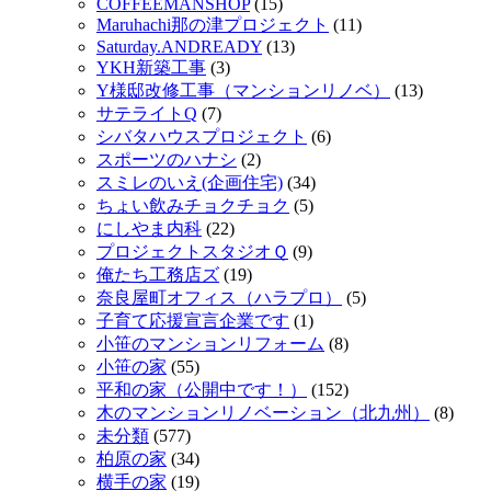
COFFEEMANSHOP
(15)
Maruhachi那の津プロジェクト
(11)
Saturday.ANDREADY
(13)
YKH新築工事
(3)
Y様邸改修工事（マンションリノベ）
(13)
サテライトQ
(7)
シバタハウスプロジェクト
(6)
スポーツのハナシ
(2)
スミレのいえ(企画住宅)
(34)
ちょい飲みチョクチョク
(5)
にしやま内科
(22)
プロジェクトスタジオＱ
(9)
俺たち工務店ズ
(19)
奈良屋町オフィス（ハラプロ）
(5)
子育て応援宣言企業です
(1)
小笹のマンションリフォーム
(8)
小笹の家
(55)
平和の家（公開中です！）
(152)
木のマンションリノベーション（北九州）
(8)
未分類
(577)
柏原の家
(34)
横手の家
(19)