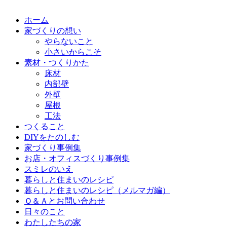
ホーム
家づくりの想い
やらないこと
小さいからこそ
素材・つくりかた
床材
内部壁
外壁
屋根
工法
つくること
DIYをたのしむ
家づくり事例集
お店・オフィスづくり事例集
スミレのいえ
暮らしと住まいのレシピ
暮らしと住まいのレシピ（メルマガ編）
Ｑ＆Ａとお問い合わせ
日々のこと
わたしたちの家