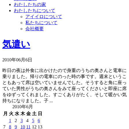
わたしたちの家
わたしたちについて
アイイロについて
私たちについて
会社概要
気遣い
2010年06月6日
昨日の夜は外食に出かけたので身重のうちの奥さんと電車に
乗りました。帰りの電車にのった時の事です。週末というこ
ともあって席は空いていませんでした。そうすると角に座っ
ていた男性がうちの奥さんをみて座ってくださいと即座に席
をゆずってくれました。すごくありがたく、そして暖かい気
持ちになりました。子 ...
2010年6月
月
火
水
木
金
土
日
1
2
3
4
5
6
7
8
9
10
11
12
13