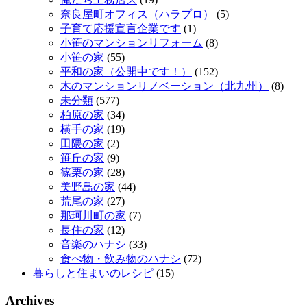
奈良屋町オフィス（ハラプロ）
(5)
子育て応援宣言企業です
(1)
小笹のマンションリフォーム
(8)
小笹の家
(55)
平和の家（公開中です！）
(152)
木のマンションリノベーション（北九州）
(8)
未分類
(577)
柏原の家
(34)
横手の家
(19)
田隈の家
(2)
笹丘の家
(9)
篠栗の家
(28)
美野島の家
(44)
荒尾の家
(27)
那珂川町の家
(7)
長住の家
(12)
音楽のハナシ
(33)
食べ物・飲み物のハナシ
(72)
暮らしと住まいのレシピ
(15)
Archives