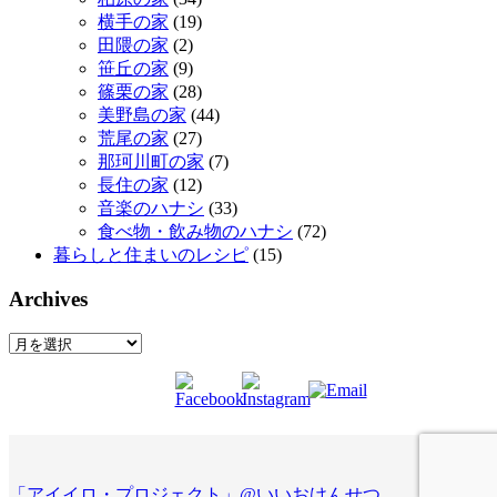
横手の家
(19)
田隈の家
(2)
笹丘の家
(9)
篠栗の家
(28)
美野島の家
(44)
荒尾の家
(27)
那珂川町の家
(7)
長住の家
(12)
音楽のハナシ
(33)
食べ物・飲み物のハナシ
(72)
暮らしと住まいのレシピ
(15)
Archives
Archives
「アイイロ・プロジェクト」@いいおけんせつ
.