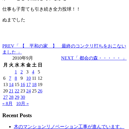
仕事も子育ても引き続き全力投球！！
ぬまでした
PREV
「 【 平和の家 】 最終のコンクリ打ちをおこない
ました 」
2010年9月
NEXT
「 都会の森・・・・・ 」
月
火
水
木
金
土
日
1
2
3
4
5
6
7
8
9
10
11
12
13
14
15
16
17
18
19
20
21
22
23
24
25
26
27
28
29
30
« 8月
10月 »
Recent Posts
木のマンションリノベーション工事が進んでいます。