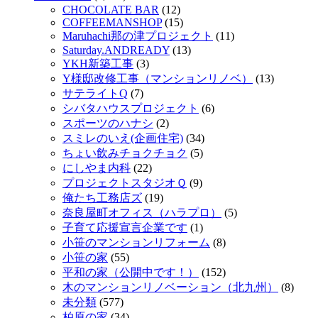
CHOCOLATE BAR
(12)
COFFEEMANSHOP
(15)
Maruhachi那の津プロジェクト
(11)
Saturday.ANDREADY
(13)
YKH新築工事
(3)
Y様邸改修工事（マンションリノベ）
(13)
サテライトQ
(7)
シバタハウスプロジェクト
(6)
スポーツのハナシ
(2)
スミレのいえ(企画住宅)
(34)
ちょい飲みチョクチョク
(5)
にしやま内科
(22)
プロジェクトスタジオＱ
(9)
俺たち工務店ズ
(19)
奈良屋町オフィス（ハラプロ）
(5)
子育て応援宣言企業です
(1)
小笹のマンションリフォーム
(8)
小笹の家
(55)
平和の家（公開中です！）
(152)
木のマンションリノベーション（北九州）
(8)
未分類
(577)
柏原の家
(34)