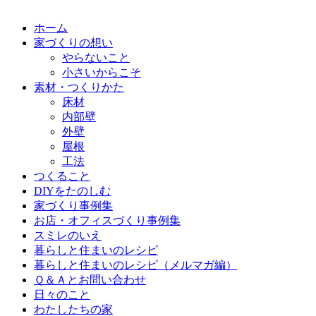
ホーム
家づくりの想い
やらないこと
小さいからこそ
素材・つくりかた
床材
内部壁
外壁
屋根
工法
つくること
DIYをたのしむ
家づくり事例集
お店・オフィスづくり事例集
スミレのいえ
暮らしと住まいのレシピ
暮らしと住まいのレシピ（メルマガ編）
Ｑ＆Ａとお問い合わせ
日々のこと
わたしたちの家