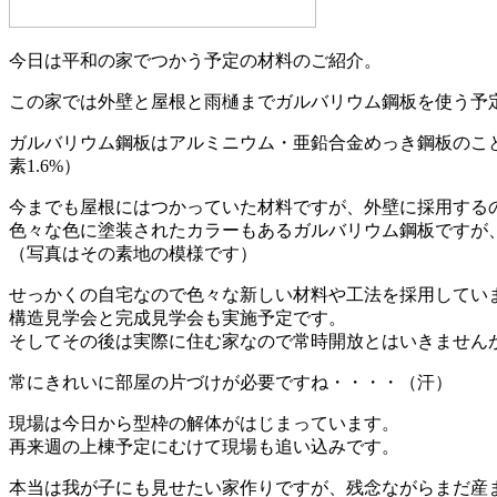
今日は平和の家でつかう予定の材料のご紹介。
この家では外壁と屋根と雨樋までガルバリウム鋼板を使う予
ガルバリウム鋼板はアルミニウム・亜鉛合金めっき鋼板のこと
素1.6%）
今までも屋根にはつかっていた材料ですが、外壁に採用する
色々な色に塗装されたカラーもあるガルバリウム鋼板ですが
（写真はその素地の模様です）
せっかくの自宅なので色々な新しい材料や工法を採用してい
構造見学会と完成見学会も実施予定です。
そしてその後は実際に住む家なので常時開放とはいきません
常にきれいに部屋の片づけが必要ですね・・・・（汗）
現場は今日から型枠の解体がはじまっています。
再来週の上棟予定にむけて現場も追い込みです。
本当は我が子にも見せたい家作りですが、残念ながらまだ産