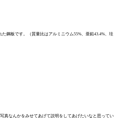
鋼板です。（質量比はアルミニウム55%、亜鉛43.4%、珪
。
場写真なんかをみせてあげて説明をしてあげたいなと思ってい