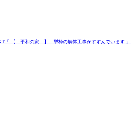
XT
「 【 平和の家 】 型枠の解体工事がすすんでいます 」