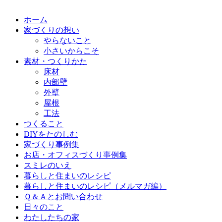
ホーム
家づくりの想い
やらないこと
小さいからこそ
素材・つくりかた
床材
内部壁
外壁
屋根
工法
つくること
DIYをたのしむ
家づくり事例集
お店・オフィスづくり事例集
スミレのいえ
暮らしと住まいのレシピ
暮らしと住まいのレシピ（メルマガ編）
Ｑ＆Ａとお問い合わせ
日々のこと
わたしたちの家