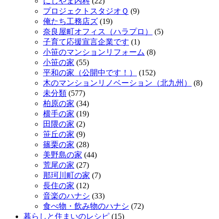
にしやま内科
(22)
プロジェクトスタジオＱ
(9)
俺たち工務店ズ
(19)
奈良屋町オフィス（ハラプロ）
(5)
子育て応援宣言企業です
(1)
小笹のマンションリフォーム
(8)
小笹の家
(55)
平和の家（公開中です！）
(152)
木のマンションリノベーション（北九州）
(8)
未分類
(577)
柏原の家
(34)
横手の家
(19)
田隈の家
(2)
笹丘の家
(9)
篠栗の家
(28)
美野島の家
(44)
荒尾の家
(27)
那珂川町の家
(7)
長住の家
(12)
音楽のハナシ
(33)
食べ物・飲み物のハナシ
(72)
暮らしと住まいのレシピ
(15)