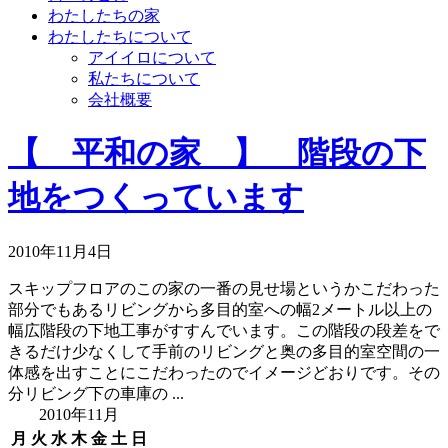
わたしたちの家
わたしたちについて
アイイロについて
私たちについて
会社概要
【 平和の家 】 階段の下
地をつくっています
2010年11月4日
スキップフロアのこの家の一番の見せ場というかこだわった
部分でもあるリビングから多目的室への幅2メートル以上の
幅広階段の下地工事がすすんでいます。この階段の段差をで
きるだけ少なくして手前のリビングと奥の多目的室空間の一
体感を出すことにこだわったのでイメージどおりです。その
分リビング下の車庫の ...
2010年11月
月
火
水
木
金
土
日