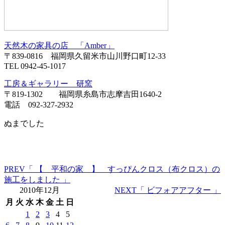
天然木の家具の店 「Amber」
〒839-0816 福岡県久留米市山川野口町12-33
TEL 0942-45-1017
工房＆ギャラリー 研窯
〒819-1302 福岡県糸島市志摩吉田1640-2
電話 092-327-2932
ぬまでした
PREV
「 【 平和の家 】 すっぴんクロス（布クロス）の
施工をしました 」
2010年12月
NEXT
「 ビフォアアフター 」
月
火
水
木
金
土
日
1
2
3
4
5