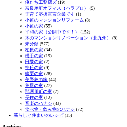
俺たち工務店ズ
(19)
奈良屋町オフィス（ハラプロ）
(5)
子育て応援宣言企業です
(1)
小笹のマンションリフォーム
(8)
小笹の家
(55)
平和の家（公開中です！）
(152)
木のマンションリノベーション（北九州）
(8)
未分類
(577)
柏原の家
(34)
横手の家
(19)
田隈の家
(2)
笹丘の家
(9)
篠栗の家
(28)
美野島の家
(44)
荒尾の家
(27)
那珂川町の家
(7)
長住の家
(12)
音楽のハナシ
(33)
食べ物・飲み物のハナシ
(72)
暮らしと住まいのレシピ
(15)
Archives