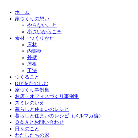
ホーム
家づくりの想い
やらないこと
小さいからこそ
素材・つくりかた
床材
内部壁
外壁
屋根
工法
つくること
DIYをたのしむ
家づくり事例集
お店・オフィスづくり事例集
スミレのいえ
暮らしと住まいのレシピ
暮らしと住まいのレシピ（メルマガ編）
Ｑ＆Ａとお問い合わせ
日々のこと
わたしたちの家