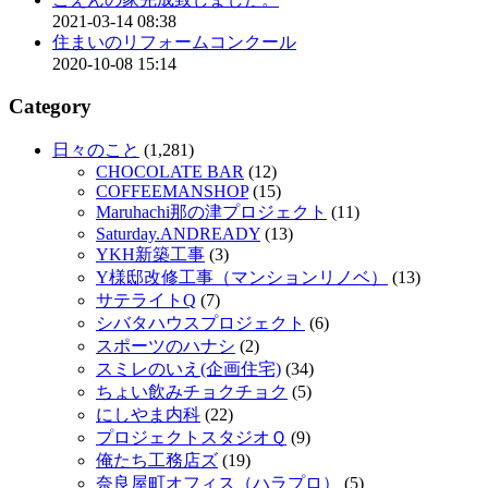
2021-03-14 08:38
住まいのリフォームコンクール
2020-10-08 15:14
Category
日々のこと
(1,281)
CHOCOLATE BAR
(12)
COFFEEMANSHOP
(15)
Maruhachi那の津プロジェクト
(11)
Saturday.ANDREADY
(13)
YKH新築工事
(3)
Y様邸改修工事（マンションリノベ）
(13)
サテライトQ
(7)
シバタハウスプロジェクト
(6)
スポーツのハナシ
(2)
スミレのいえ(企画住宅)
(34)
ちょい飲みチョクチョク
(5)
にしやま内科
(22)
プロジェクトスタジオＱ
(9)
俺たち工務店ズ
(19)
奈良屋町オフィス（ハラプロ）
(5)