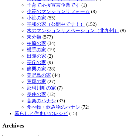
子育て応援宣言企業です
(1)
小笹のマンションリフォーム
(8)
小笹の家
(55)
平和の家（公開中です！）
(152)
木のマンションリノベーション（北九州）
(8)
未分類
(577)
柏原の家
(34)
横手の家
(19)
田隈の家
(2)
笹丘の家
(9)
篠栗の家
(28)
美野島の家
(44)
荒尾の家
(27)
那珂川町の家
(7)
長住の家
(12)
音楽のハナシ
(33)
食べ物・飲み物のハナシ
(72)
暮らしと住まいのレシピ
(15)
Archives