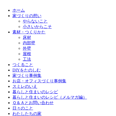
ホーム
家づくりの想い
やらないこと
小さいからこそ
素材・つくりかた
床材
内部壁
外壁
屋根
工法
つくること
DIYをたのしむ
家づくり事例集
お店・オフィスづくり事例集
スミレのいえ
暮らしと住まいのレシピ
暮らしと住まいのレシピ（メルマガ編）
Ｑ＆Ａとお問い合わせ
日々のこと
わたしたちの家