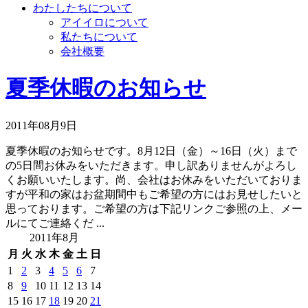
わたしたちについて
アイイロについて
私たちについて
会社概要
夏季休暇のお知らせ
2011年08月9日
夏季休暇のお知らせです。8月12日（金）～16日（火）まで
の5日間お休みをいただきます。申し訳ありませんがよろし
くお願いいたします。尚、会社はお休みをいただいておりま
すが平和の家はお盆期間中もご希望の方にはお見せしたいと
思っております。ご希望の方は下記リンクご参照の上、メー
ルにてご連絡くだ ...
2011年8月
月
火
水
木
金
土
日
1
2
3
4
5
6
7
8
9
10
11
12
13
14
15
16
17
18
19
20
21