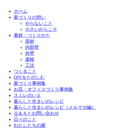
ホーム
家づくりの想い
やらないこと
小さいからこそ
素材・つくりかた
床材
内部壁
外壁
屋根
工法
つくること
DIYをたのしむ
家づくり事例集
お店・オフィスづくり事例集
スミレのいえ
暮らしと住まいのレシピ
暮らしと住まいのレシピ（メルマガ編）
Ｑ＆Ａとお問い合わせ
日々のこと
わたしたちの家