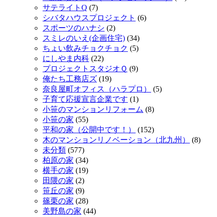
サテライトQ
(7)
シバタハウスプロジェクト
(6)
スポーツのハナシ
(2)
スミレのいえ(企画住宅)
(34)
ちょい飲みチョクチョク
(5)
にしやま内科
(22)
プロジェクトスタジオＱ
(9)
俺たち工務店ズ
(19)
奈良屋町オフィス（ハラプロ）
(5)
子育て応援宣言企業です
(1)
小笹のマンションリフォーム
(8)
小笹の家
(55)
平和の家（公開中です！）
(152)
木のマンションリノベーション（北九州）
(8)
未分類
(577)
柏原の家
(34)
横手の家
(19)
田隈の家
(2)
笹丘の家
(9)
篠栗の家
(28)
美野島の家
(44)