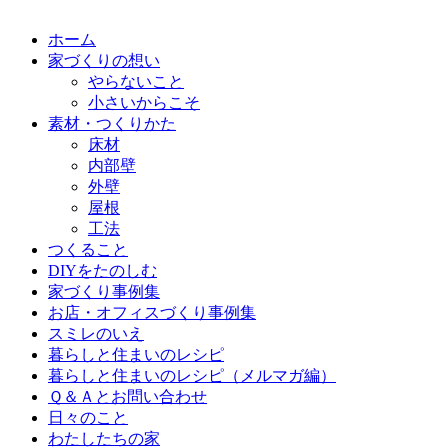
ホーム
家づくりの想い
やらないこと
小さいからこそ
素材・つくりかた
床材
内部壁
外壁
屋根
工法
つくること
DIYをたのしむ
家づくり事例集
お店・オフィスづくり事例集
スミレのいえ
暮らしと住まいのレシピ
暮らしと住まいのレシピ（メルマガ編）
Ｑ＆Ａとお問い合わせ
日々のこと
わたしたちの家