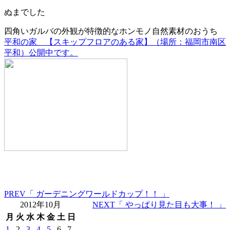
ぬまでした
四角いガルバの外観が特徴的なホンモノ自然素材のおうち
平和の家 【スキップフロアのある家】（場所：福岡市南区
平和）公開中です。
PREV
「 ガーデニングワールドカップ！！ 」
2012年10月
NEXT
「 やっぱり見た目も大事！ 」
月
火
水
木
金
土
日
1
2
3
4
5
6
7