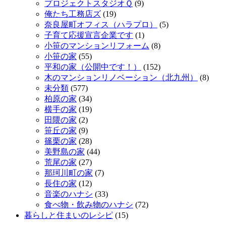
プロジェクトスタジオＱ
(9)
俺たち工務店ズ
(19)
奈良屋町オフィス（ハラプロ）
(5)
子育て応援宣言企業です
(1)
小笹のマンションリフォーム
(8)
小笹の家
(55)
平和の家（公開中です！）
(152)
木のマンションリノベーション（北九州）
(8)
未分類
(577)
柏原の家
(34)
横手の家
(19)
田隈の家
(2)
笹丘の家
(9)
篠栗の家
(28)
美野島の家
(44)
荒尾の家
(27)
那珂川町の家
(7)
長住の家
(12)
音楽のハナシ
(33)
食べ物・飲み物のハナシ
(72)
暮らしと住まいのレシピ
(15)