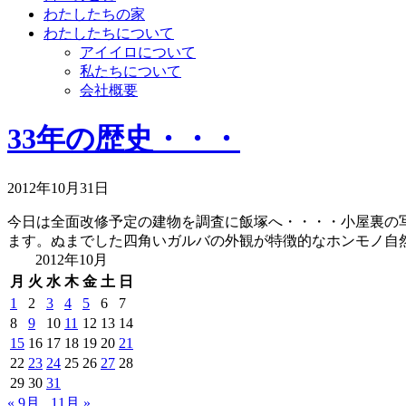
わたしたちの家
わたしたちについて
アイイロについて
私たちについて
会社概要
33年の歴史・・・
2012年10月31日
今日は全面改修予定の建物を調査に飯塚へ・・・・小屋裏の
ます。ぬまでした四角いガルバの外観が特徴的なホンモノ自然
2012年10月
月
火
水
木
金
土
日
1
2
3
4
5
6
7
8
9
10
11
12
13
14
15
16
17
18
19
20
21
22
23
24
25
26
27
28
29
30
31
« 9月
11月 »