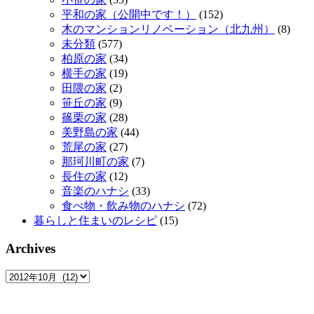
平和の家（公開中です！）
(152)
木のマンションリノベーション（北九州）
(8)
未分類
(577)
柏原の家
(34)
横手の家
(19)
田隈の家
(2)
笹丘の家
(9)
篠栗の家
(28)
美野島の家
(44)
荒尾の家
(27)
那珂川町の家
(7)
長住の家
(12)
音楽のハナシ
(33)
食べ物・飲み物のハナシ
(72)
暮らしと住まいのレシピ
(15)
Archives
Archives