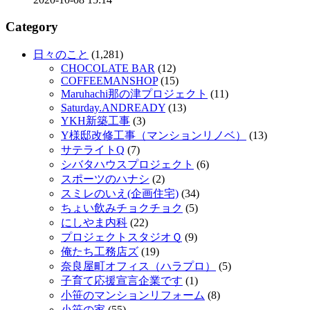
Category
日々のこと
(1,281)
CHOCOLATE BAR
(12)
COFFEEMANSHOP
(15)
Maruhachi那の津プロジェクト
(11)
Saturday.ANDREADY
(13)
YKH新築工事
(3)
Y様邸改修工事（マンションリノベ）
(13)
サテライトQ
(7)
シバタハウスプロジェクト
(6)
スポーツのハナシ
(2)
スミレのいえ(企画住宅)
(34)
ちょい飲みチョクチョク
(5)
にしやま内科
(22)
プロジェクトスタジオＱ
(9)
俺たち工務店ズ
(19)
奈良屋町オフィス（ハラプロ）
(5)
子育て応援宣言企業です
(1)
小笹のマンションリフォーム
(8)
小笹の家
(55)