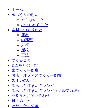
ホーム
家づくりの想い
やらないこと
小さいからこそ
素材・つくりかた
床材
内部壁
外壁
屋根
工法
つくること
DIYをたのしむ
家づくり事例集
お店・オフィスづくり事例集
スミレのいえ
暮らしと住まいのレシピ
暮らしと住まいのレシピ（メルマガ編）
Ｑ＆Ａとお問い合わせ
日々のこと
わたしたちの家