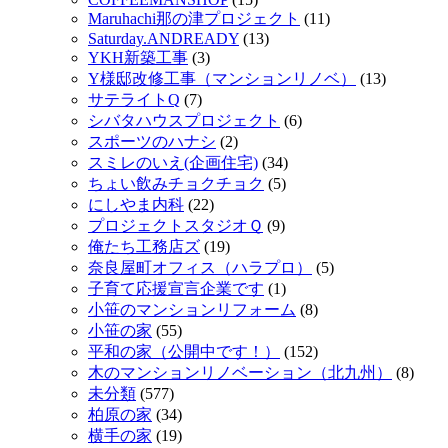
Maruhachi那の津プロジェクト
(11)
Saturday.ANDREADY
(13)
YKH新築工事
(3)
Y様邸改修工事（マンションリノベ）
(13)
サテライトQ
(7)
シバタハウスプロジェクト
(6)
スポーツのハナシ
(2)
スミレのいえ(企画住宅)
(34)
ちょい飲みチョクチョク
(5)
にしやま内科
(22)
プロジェクトスタジオＱ
(9)
俺たち工務店ズ
(19)
奈良屋町オフィス（ハラプロ）
(5)
子育て応援宣言企業です
(1)
小笹のマンションリフォーム
(8)
小笹の家
(55)
平和の家（公開中です！）
(152)
木のマンションリノベーション（北九州）
(8)
未分類
(577)
柏原の家
(34)
横手の家
(19)