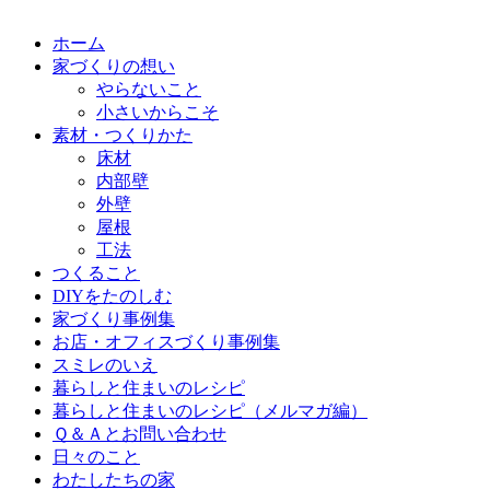
ホーム
家づくりの想い
やらないこと
小さいからこそ
素材・つくりかた
床材
内部壁
外壁
屋根
工法
つくること
DIYをたのしむ
家づくり事例集
お店・オフィスづくり事例集
スミレのいえ
暮らしと住まいのレシピ
暮らしと住まいのレシピ（メルマガ編）
Ｑ＆Ａとお問い合わせ
日々のこと
わたしたちの家