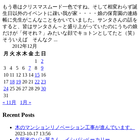
もう巷はクリスマスムード一色ですね。そして相変わらず誕
生日以外のイベントに疎い我が家・・・・娘の保育園の連絡
帳に先生がこんなことをかいていました。サンタさんの話を
すると、皆はサンタさん～と盛り上がっていたのにうちの娘
だけが「何それ？」みたいな顔でキョトンとしてたと（笑）
そういえば そんなク ...
2012年12月
月
火
水
木
金
土
日
1
2
3
4
5
6
7
8
9
10
11
12
13
14
15
16
17
18
19
20
21
22
23
24
25
26
27
28
29
30
31
« 11月
1月 »
Recent Posts
木のマンションリノベーション工事が進んでいます。
2023-10-17 13:56
久留米のパン屋さん イシバシベーカリー