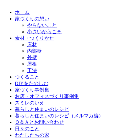
ホーム
家づくりの想い
やらないこと
小さいからこそ
素材・つくりかた
床材
内部壁
外壁
屋根
工法
つくること
DIYをたのしむ
家づくり事例集
お店・オフィスづくり事例集
スミレのいえ
暮らしと住まいのレシピ
暮らしと住まいのレシピ（メルマガ編）
Ｑ＆Ａとお問い合わせ
日々のこと
わたしたちの家