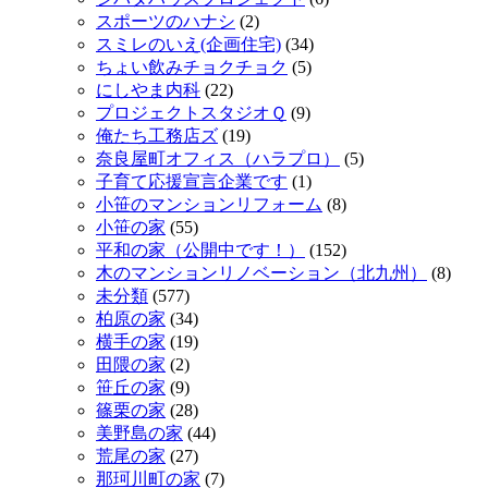
スポーツのハナシ
(2)
スミレのいえ(企画住宅)
(34)
ちょい飲みチョクチョク
(5)
にしやま内科
(22)
プロジェクトスタジオＱ
(9)
俺たち工務店ズ
(19)
奈良屋町オフィス（ハラプロ）
(5)
子育て応援宣言企業です
(1)
小笹のマンションリフォーム
(8)
小笹の家
(55)
平和の家（公開中です！）
(152)
木のマンションリノベーション（北九州）
(8)
未分類
(577)
柏原の家
(34)
横手の家
(19)
田隈の家
(2)
笹丘の家
(9)
篠栗の家
(28)
美野島の家
(44)
荒尾の家
(27)
那珂川町の家
(7)