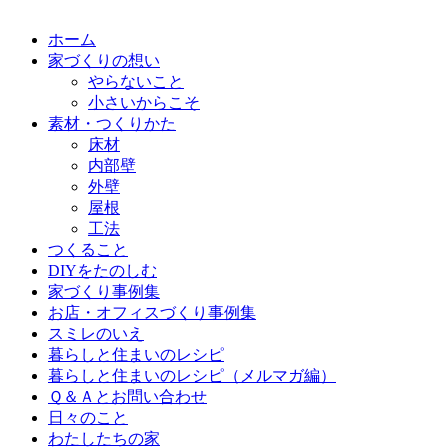
ホーム
家づくりの想い
やらないこと
小さいからこそ
素材・つくりかた
床材
内部壁
外壁
屋根
工法
つくること
DIYをたのしむ
家づくり事例集
お店・オフィスづくり事例集
スミレのいえ
暮らしと住まいのレシピ
暮らしと住まいのレシピ（メルマガ編）
Ｑ＆Ａとお問い合わせ
日々のこと
わたしたちの家