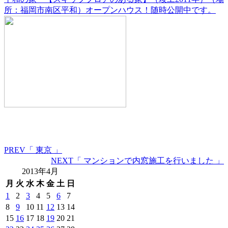
所：福岡市南区平和）オープンハウス！随時公開中です。
PREV
「 東京 」
NEXT
「 マンションで内窓施工を行いました 」
2013年4月
月
火
水
木
金
土
日
1
2
3
4
5
6
7
8
9
10
11
12
13
14
15
16
17
18
19
20
21