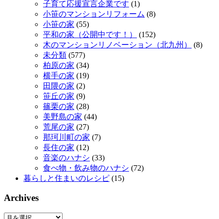
子育て応援宣言企業です
(1)
小笹のマンションリフォーム
(8)
小笹の家
(55)
平和の家（公開中です！）
(152)
木のマンションリノベーション（北九州）
(8)
未分類
(577)
柏原の家
(34)
横手の家
(19)
田隈の家
(2)
笹丘の家
(9)
篠栗の家
(28)
美野島の家
(44)
荒尾の家
(27)
那珂川町の家
(7)
長住の家
(12)
音楽のハナシ
(33)
食べ物・飲み物のハナシ
(72)
暮らしと住まいのレシピ
(15)
Archives
Archives