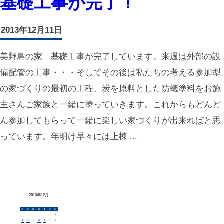
基礎工事が完了！
2013年12月11日
美野島の家 基礎工事が完了しています。来週は外部の設
備配管の工事・・・そしてその後は私たちの考える参加型
の家づくりの最初の工程、炭を原料とした防蟻塗料をお施
主さんご家族と一緒に塗っていきます。これからもどんど
ん参加してもらって一緒に楽しい家づくりが出来ればと思
っています。年明け早々には上棟 ...
2013年12月
月
火
水
木
金
土
日
1
2
3
4
5
6
7
8