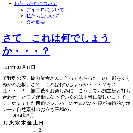
わたしたちについて
アイイロについて
私たちについて
会社概要
さて これは何でしょう
か・・・？
2014年03月11日
美野島の家。協力業者さんに作ってもらったこの一部をくり
ぬかれた板。さて これは何でしょうか・・・？それ
は・・・！ 施工後をお楽しみに！こうしてお施主様と打ち
合わせしたモノが形になっていくのは本当に楽しいコトで
す。ぬまでした四角いシルバーのガルバの外観が特徴的なホ
ンモノ自然素材のおうち平和の ...
2014年3月
月
火
水
木
金
土
日
1
2