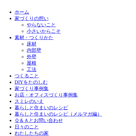
ホーム
家づくりの想い
やらないこと
小さいからこそ
素材・つくりかた
床材
内部壁
外壁
屋根
工法
つくること
DIYをたのしむ
家づくり事例集
お店・オフィスづくり事例集
スミレのいえ
暮らしと住まいのレシピ
暮らしと住まいのレシピ（メルマガ編）
Ｑ＆Ａとお問い合わせ
日々のこと
わたしたちの家