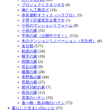
プロジェクトスタジオＱ
(9)
俺たち工務店ズ
(19)
奈良屋町オフィス（ハラプロ）
(5)
子育て応援宣言企業です
(1)
小笹のマンションリフォーム
(8)
小笹の家
(55)
平和の家（公開中です！）
(152)
木のマンションリノベーション（北九州）
(8)
未分類
(577)
柏原の家
(34)
横手の家
(19)
田隈の家
(2)
笹丘の家
(9)
篠栗の家
(28)
美野島の家
(44)
荒尾の家
(27)
那珂川町の家
(7)
長住の家
(12)
音楽のハナシ
(33)
食べ物・飲み物のハナシ
(72)
暮らしと住まいのレシピ
(15)