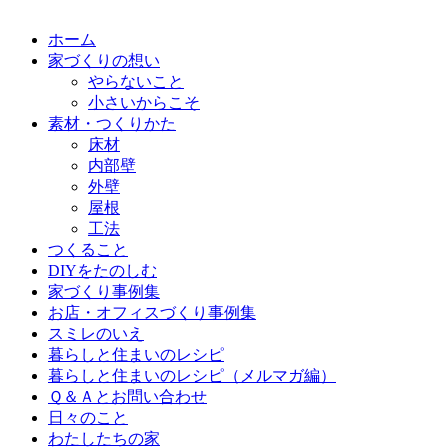
ホーム
家づくりの想い
やらないこと
小さいからこそ
素材・つくりかた
床材
内部壁
外壁
屋根
工法
つくること
DIYをたのしむ
家づくり事例集
お店・オフィスづくり事例集
スミレのいえ
暮らしと住まいのレシピ
暮らしと住まいのレシピ（メルマガ編）
Ｑ＆Ａとお問い合わせ
日々のこと
わたしたちの家