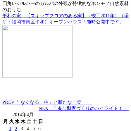
四角いシルバーのガルバの外観が特徴的なホンモノ自然素材
のおうち
平和の家 【スキップフロアのある家】（竣工2011年）（場
所：福岡市南区平和）オープンハウス！随時公開中です。
PREV
「 なくなる「柱」と新たな「梁」 」
NEXT
「 参加型家づくりのハイライト！ 」
2014年4月
月
火
水
木
金
土
日
1
2
3
4
5
6