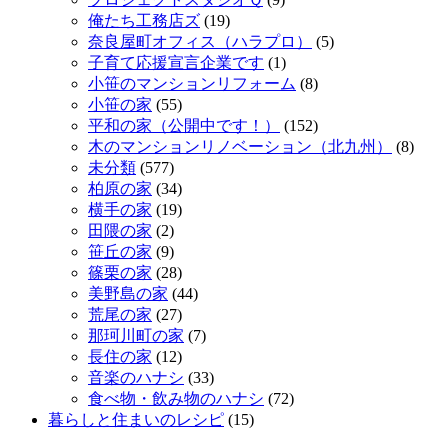
俺たち工務店ズ
(19)
奈良屋町オフィス（ハラプロ）
(5)
子育て応援宣言企業です
(1)
小笹のマンションリフォーム
(8)
小笹の家
(55)
平和の家（公開中です！）
(152)
木のマンションリノベーション（北九州）
(8)
未分類
(577)
柏原の家
(34)
横手の家
(19)
田隈の家
(2)
笹丘の家
(9)
篠栗の家
(28)
美野島の家
(44)
荒尾の家
(27)
那珂川町の家
(7)
長住の家
(12)
音楽のハナシ
(33)
食べ物・飲み物のハナシ
(72)
暮らしと住まいのレシピ
(15)