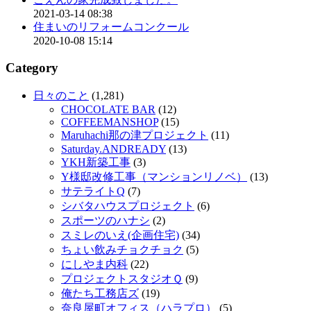
2021-03-14 08:38
住まいのリフォームコンクール
2020-10-08 15:14
Category
日々のこと
(1,281)
CHOCOLATE BAR
(12)
COFFEEMANSHOP
(15)
Maruhachi那の津プロジェクト
(11)
Saturday.ANDREADY
(13)
YKH新築工事
(3)
Y様邸改修工事（マンションリノベ）
(13)
サテライトQ
(7)
シバタハウスプロジェクト
(6)
スポーツのハナシ
(2)
スミレのいえ(企画住宅)
(34)
ちょい飲みチョクチョク
(5)
にしやま内科
(22)
プロジェクトスタジオＱ
(9)
俺たち工務店ズ
(19)
奈良屋町オフィス（ハラプロ）
(5)