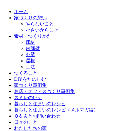
ホーム
家づくりの想い
やらないこと
小さいからこそ
素材・つくりかた
床材
内部壁
外壁
屋根
工法
つくること
DIYをたのしむ
家づくり事例集
お店・オフィスづくり事例集
スミレのいえ
暮らしと住まいのレシピ
暮らしと住まいのレシピ（メルマガ編）
Ｑ＆Ａとお問い合わせ
日々のこと
わたしたちの家