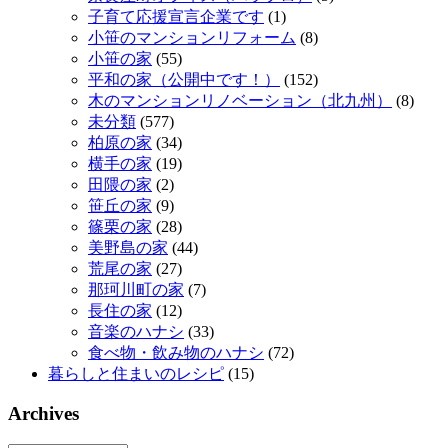
子育て応援宣言企業です
(1)
小笹のマンションリフォーム
(8)
小笹の家
(55)
平和の家（公開中です！）
(152)
木のマンションリノベーション（北九州）
(8)
未分類
(577)
柏原の家
(34)
横手の家
(19)
田隈の家
(2)
笹丘の家
(9)
篠栗の家
(28)
美野島の家
(44)
荒尾の家
(27)
那珂川町の家
(7)
長住の家
(12)
音楽のハナシ
(33)
食べ物・飲み物のハナシ
(72)
暮らしと住まいのレシピ
(15)
Archives