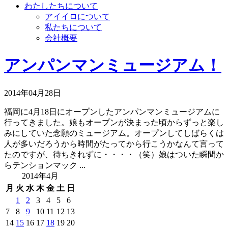
わたしたちについて
アイイロについて
私たちについて
会社概要
アンパンマンミュージアム！
2014年04月28日
福岡に4月18日にオープンしたアンパンマンミュージアムに
行ってきました。娘もオープンが決まった頃からずっと楽し
みにしていた念願のミュージアム。オープンしてしばらくは
人が多いだろうから時間がたってから行こうかなんて言って
たのですが、待ちきれずに・・・・（笑）娘はついた瞬間か
らテンションマック ...
2014年4月
月
火
水
木
金
土
日
1
2
3
4
5
6
7
8
9
10
11
12
13
14
15
16
17
18
19
20